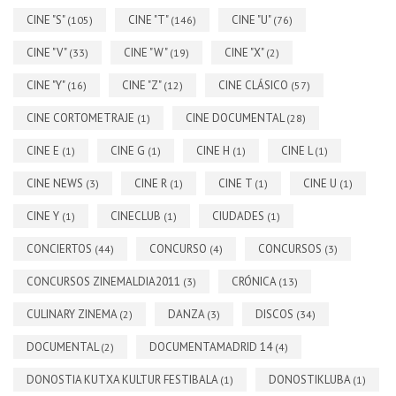
CINE "S"
CINE "T"
CINE "U"
(105)
(146)
(76)
CINE "V"
CINE "W"
CINE "X"
(33)
(19)
(2)
CINE "Y"
CINE "Z"
CINE CLÁSICO
(16)
(12)
(57)
CINE CORTOMETRAJE
CINE DOCUMENTAL
(1)
(28)
CINE E
CINE G
CINE H
CINE L
(1)
(1)
(1)
(1)
CINE NEWS
CINE R
CINE T
CINE U
(3)
(1)
(1)
(1)
CINE Y
CINECLUB
CIUDADES
(1)
(1)
(1)
CONCIERTOS
CONCURSO
CONCURSOS
(44)
(4)
(3)
CONCURSOS ZINEMALDIA2011
CRÓNICA
(3)
(13)
CULINARY ZINEMA
DANZA
DISCOS
(2)
(3)
(34)
DOCUMENTAL
DOCUMENTAMADRID 14
(2)
(4)
DONOSTIA KUTXA KULTUR FESTIBALA
DONOSTIKLUBA
(1)
(1)