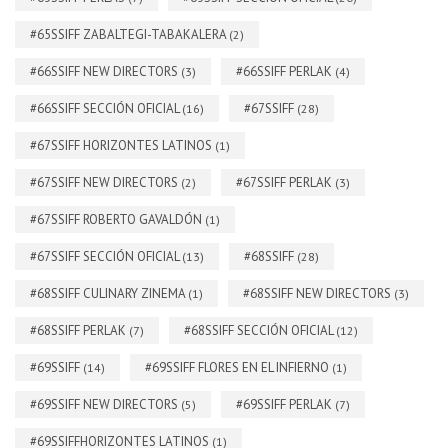
#65SSIFF ZABALTEGI-TABAKALERA
(2)
#66SSIFF NEW DIRECTORS
#66SSIFF PERLAK
(3)
(4)
#66SSIFF SECCIÓN OFICIAL
#67SSIFF
(16)
(28)
#67SSIFF HORIZONTES LATINOS
(1)
#67SSIFF NEW DIRECTORS
#67SSIFF PERLAK
(2)
(3)
#67SSIFF ROBERTO GAVALDÓN
(1)
#67SSIFF SECCIÓN OFICIAL
#68SSIFF
(13)
(28)
#68SSIFF CULINARY ZINEMA
#68SSIFF NEW DIRECTORS
(1)
(3)
#68SSIFF PERLAK
#68SSIFF SECCIÓN OFICIAL
(7)
(12)
#69SSIFF
#69SSIFF FLORES EN EL INFIERNO
(14)
(1)
#69SSIFF NEW DIRECTORS
#69SSIFF PERLAK
(5)
(7)
#69SSIFFHORIZONTES LATINOS
(1)