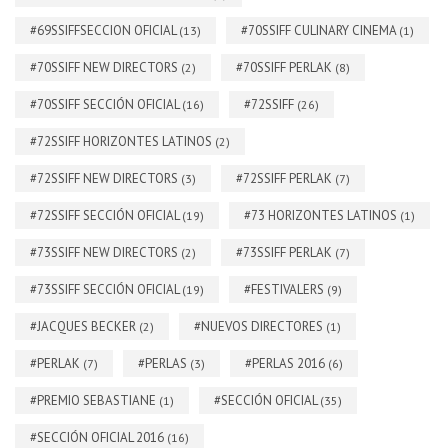
#69SSIFFSECCION OFICIAL
#70SSIFF CULINARY CINEMA
(13)
(1)
#70SSIFF NEW DIRECTORS
#70SSIFF PERLAK
(2)
(8)
#70SSIFF SECCIÓN OFICIAL
#72SSIFF
(16)
(26)
#72SSIFF HORIZONTES LATINOS
(2)
#72SSIFF NEW DIRECTORS
#72SSIFF PERLAK
(3)
(7)
#72SSIFF SECCIÓN OFICIAL
#73 HORIZONTES LATINOS
(19)
(1)
#73SSIFF NEW DIRECTORS
#73SSIFF PERLAK
(2)
(7)
#73SSIFF SECCIÓN OFICIAL
#FESTIVALERS
(19)
(9)
#JACQUES BECKER
#NUEVOS DIRECTORES
(2)
(1)
#PERLAK
#PERLAS
#PERLAS 2016
(7)
(3)
(6)
#PREMIO SEBASTIANE
#SECCIÓN OFICIAL
(1)
(35)
#SECCIÓN OFICIAL 2016
(16)