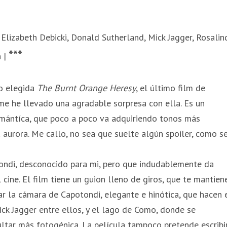
 Elizabeth Debicki, Donald Sutherland, Mick Jagger, Rosalin
***
n |
do elegida
The Burnt Orange Heresy
, el último film de
me he llevado una agradable sorpresa con ella. Es un
mántíca, que poco a poco va adquiriendo tonos más
 aurora. Me callo, no sea que suelte algún spoiler, como s
tondi, desconocido para mi, pero que indudablemente da
cine. El film tiene un guion lleno de giros, que te mantien
r la cámara de Capotondi, elegante e hinótica, que hacen 
ick Jagger entre ellos, y el lago de Como, donde se
ultar más fotogénica. La película tampoco pretende escribi