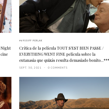
#69SSIFF PERLAK
. Night
Crítica de la película TOUT S'EST BIEN PASSE /
 cine
EVERYTHING WENT FINE película sobre la
eutanasia que quizás resulta demasiado bonito...**
SEPT. 30, 2021
0 COMMENTS