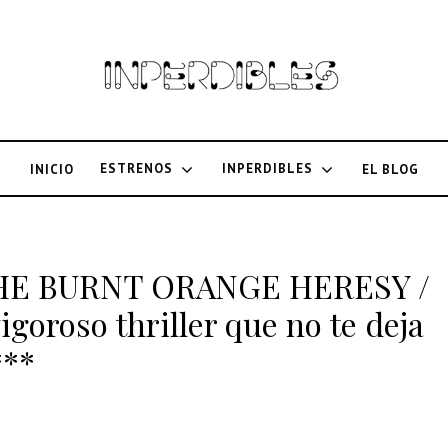
ESTRENOS
INPERDIBLES
INICIO
EL BLOG
la THE BURNT ORANGE HERESY /
roso thriller que no te deja
***