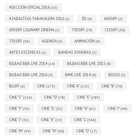
#SECCIÓN OFICIAL 2016
(16)
#ZABALTEGI-TABAKALERA 2016
3D
66SSIFF
(1)
(4)
(2)
69SSIFF CULINARY ZINEMA
70SSIFF
71SSIFF
(1)
(29)
(30)
73SSIFF
AGENDA
ANIMACIÓN
(36)
(3)
(4)
ARTES ESCÉNICAS
BANDAS SONORAS
(1)
(2)
BILBAO BBK LIVE 2014
BILBAO BBK LIVE 2015
(14)
(8)
BILBAO BBK LIVE 2016
BIME LIVE 2014
BLOGS
(3)
(8)
(3)
BLUFF
CINE
CINE "A"
CINE "B"
(6)
(173)
(132)
(70)
CINE "C"
CINE "D"
CINE "E"
(116)
(78)
(285)
CINE "F"
CINE "G"
CINE "H"
CINE "I"
(36)
(32)
(61)
(44)
CINE "J"
CINE "K"
CINE "L"
(31)
(13)
(346)
CINE "M"
CINE "N"
CINE "O"
(94)
(60)
(27)