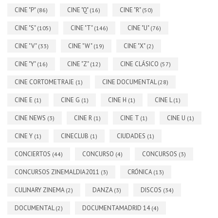
CINE "P"
CINE "Q"
CINE "R"
(86)
(16)
(50)
CINE "S"
CINE "T"
CINE "U"
(105)
(146)
(76)
CINE "V"
CINE "W"
CINE "X"
(33)
(19)
(2)
CINE "Y"
CINE "Z"
CINE CLÁSICO
(16)
(12)
(57)
CINE CORTOMETRAJE
CINE DOCUMENTAL
(1)
(28)
CINE E
CINE G
CINE H
CINE L
(1)
(1)
(1)
(1)
CINE NEWS
CINE R
CINE T
CINE U
(3)
(1)
(1)
(1)
CINE Y
CINECLUB
CIUDADES
(1)
(1)
(1)
CONCIERTOS
CONCURSO
CONCURSOS
(44)
(4)
(3)
CONCURSOS ZINEMALDIA2011
CRÓNICA
(3)
(13)
CULINARY ZINEMA
DANZA
DISCOS
(2)
(3)
(34)
DOCUMENTAL
DOCUMENTAMADRID 14
(2)
(4)