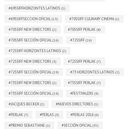
#69SSIFFHORIZONTES LATINOS
(1)
#69SSIFFSECCION OFICIAL
#70SSIFF CULINARY CINEMA
(13)
(1)
#70SSIFF NEW DIRECTORS
#70SSIFF PERLAK
(2)
(8)
#70SSIFF SECCIÓN OFICIAL
#72SSIFF
(16)
(26)
#72SSIFF HORIZONTES LATINOS
(2)
#72SSIFF NEW DIRECTORS
#72SSIFF PERLAK
(3)
(7)
#72SSIFF SECCIÓN OFICIAL
#73 HORIZONTES LATINOS
(19)
(1)
#73SSIFF NEW DIRECTORS
#73SSIFF PERLAK
(2)
(7)
#73SSIFF SECCIÓN OFICIAL
#FESTIVALERS
(19)
(9)
#JACQUES BECKER
#NUEVOS DIRECTORES
(2)
(1)
#PERLAK
#PERLAS
#PERLAS 2016
(7)
(3)
(6)
#PREMIO SEBASTIANE
#SECCIÓN OFICIAL
(1)
(35)