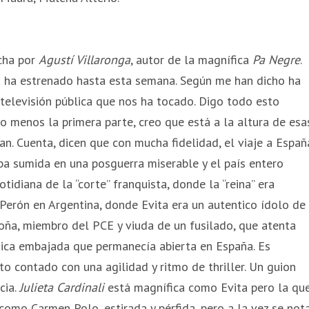
echa por
Agustí Villaronga
, autor de la magnífica
Pa Negre
.
a ha estrenado hasta esta semana. Según me han dicho ha
televisión pública que nos ha tocado. Digo todo esto
o menos la primera parte, creo que está a la altura de esa
an. Cuenta, dicen que con mucha fidelidad, el viaje a Españ
ba sumida en una posguerra miserable y el país entero
idiana de la “corte” franquista, donde la “reina” era
Perón en Argentina, donde Evita era un autentico ídolo de
ña, miembro del PCE y viuda de un fusilado, que atenta
nica embajada que permanecía abierta en España. Es
o contado con una agilidad y ritmo de thriller. Un guion
cia.
Julieta Cardinali
está magnífica como Evita pero la qu
como Carmen Polo, estirada y pérfida, pero a la vez se not