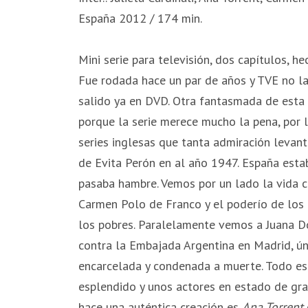
España 2012 / 174 min.
Mini serie para televisión, dos capítulos, h
Fue rodada hace un par de años y TVE no l
salido ya en DVD. Otra fantasmada de esta 
porque la serie merece mucho la pena, por l
series inglesas que tanta admiración levant
de Evita Perón en al año 1947. España esta
pasaba hambre. Vemos por un lado la vida cot
Carmen Polo de Franco y el poderío de los 
los pobres. Paralelamente vemos a Juana Do
contra la Embajada Argentina en Madrid, ú
encarcelada y condenada a muerte. Todo est
esplendido y unos actores en estado de gra
hace una auténtica creación es
Ana Torrent