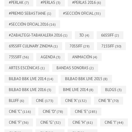
#PERLAK
#PERLAS
#PERLAS 2016
(7)
(3)
(6)
#PREMIO SEBASTIANE
#SECCIÓN OFICIAL
(1)
(35)
#SECCIÓN OFICIAL 2016
(16)
#ZABALTEGI-TABAKALERA 2016
3D
66SSIFF
(1)
(4)
(2)
69SSIFF CULINARY ZINEMA
70SSIFF
71SSIFF
(1)
(29)
(30)
73SSIFF
AGENDA
ANIMACIÓN
(36)
(3)
(4)
ARTES ESCÉNICAS
BANDAS SONORAS
(1)
(2)
BILBAO BBK LIVE 2014
BILBAO BBK LIVE 2015
(14)
(8)
BILBAO BBK LIVE 2016
BIME LIVE 2014
BLOGS
(3)
(8)
(3)
BLUFF
CINE
CINE "A"
CINE "B"
(6)
(173)
(132)
(70)
CINE "C"
CINE "D"
CINE "E"
(116)
(78)
(285)
CINE "F"
CINE "G"
CINE "H"
CINE "I"
(36)
(32)
(61)
(44)