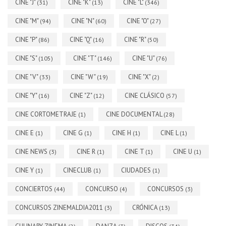
CINE "J"
CINE "K"
CINE "L"
(31)
(13)
(346)
CINE "M"
CINE "N"
CINE "O"
(94)
(60)
(27)
CINE "P"
CINE "Q"
CINE "R"
(86)
(16)
(50)
CINE "S"
CINE "T"
CINE "U"
(105)
(146)
(76)
CINE "V"
CINE "W"
CINE "X"
(33)
(19)
(2)
CINE "Y"
CINE "Z"
CINE CLÁSICO
(16)
(12)
(57)
CINE CORTOMETRAJE
CINE DOCUMENTAL
(1)
(28)
CINE E
CINE G
CINE H
CINE L
(1)
(1)
(1)
(1)
CINE NEWS
CINE R
CINE T
CINE U
(3)
(1)
(1)
(1)
CINE Y
CINECLUB
CIUDADES
(1)
(1)
(1)
CONCIERTOS
CONCURSO
CONCURSOS
(44)
(4)
(3)
CONCURSOS ZINEMALDIA2011
CRÓNICA
(3)
(13)