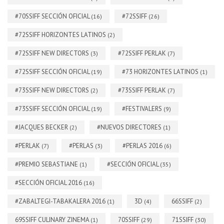
#70SSIFF SECCIÓN OFICIAL
#72SSIFF
(16)
(26)
#72SSIFF HORIZONTES LATINOS
(2)
#72SSIFF NEW DIRECTORS
#72SSIFF PERLAK
(3)
(7)
#72SSIFF SECCIÓN OFICIAL
#73 HORIZONTES LATINOS
(19)
(1)
#73SSIFF NEW DIRECTORS
#73SSIFF PERLAK
(2)
(7)
#73SSIFF SECCIÓN OFICIAL
#FESTIVALERS
(19)
(9)
#JACQUES BECKER
#NUEVOS DIRECTORES
(2)
(1)
#PERLAK
#PERLAS
#PERLAS 2016
(7)
(3)
(6)
#PREMIO SEBASTIANE
#SECCIÓN OFICIAL
(1)
(35)
#SECCIÓN OFICIAL 2016
(16)
#ZABALTEGI-TABAKALERA 2016
3D
66SSIFF
(1)
(4)
(2)
69SSIFF CULINARY ZINEMA
70SSIFF
71SSIFF
(1)
(29)
(30)