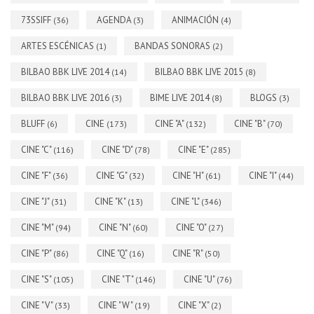
73SSIFF
AGENDA
ANIMACIÓN
(36)
(3)
(4)
ARTES ESCÉNICAS
BANDAS SONORAS
(1)
(2)
BILBAO BBK LIVE 2014
BILBAO BBK LIVE 2015
(14)
(8)
BILBAO BBK LIVE 2016
BIME LIVE 2014
BLOGS
(3)
(8)
(3)
BLUFF
CINE
CINE "A"
CINE "B"
(6)
(173)
(132)
(70)
CINE "C"
CINE "D"
CINE "E"
(116)
(78)
(285)
CINE "F"
CINE "G"
CINE "H"
CINE "I"
(36)
(32)
(61)
(44)
CINE "J"
CINE "K"
CINE "L"
(31)
(13)
(346)
CINE "M"
CINE "N"
CINE "O"
(94)
(60)
(27)
CINE "P"
CINE "Q"
CINE "R"
(86)
(16)
(50)
CINE "S"
CINE "T"
CINE "U"
(105)
(146)
(76)
CINE "V"
CINE "W"
CINE "X"
(33)
(19)
(2)