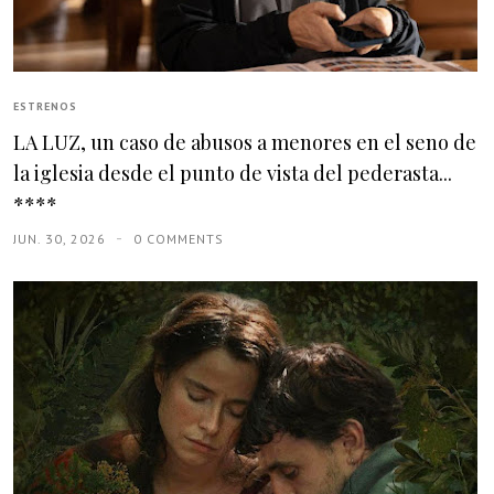
ESTRENOS
LA LUZ, un caso de abusos a menores en el seno de
la iglesia desde el punto de vista del pederasta...
****
JUN. 30, 2026
0 COMMENTS