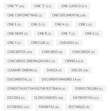
CINE "Y"
CINE "Z"
CINE CLÁSICO
(16)
(12)
(57)
CINE CORTOMETRAJE
CINE DOCUMENTAL
(1)
(28)
CINE E
CINE G
CINE H
CINE L
(1)
(1)
(1)
(1)
CINE NEWS
CINE R
CINE T
CINE U
(3)
(1)
(1)
(1)
CINE Y
CINECLUB
CIUDADES
(1)
(1)
(1)
CONCIERTOS
CONCURSO
CONCURSOS
(44)
(4)
(3)
CONCURSOS ZINEMALDIA2011
CRÓNICA
(3)
(13)
CULINARY ZINEMA
DANZA
DISCOS
(2)
(3)
(34)
DOCUMENTAL
DOCUMENTAMADRID 14
(2)
(4)
DONOSTIA KUTXA KULTUR FESTIBALA
DONOSTIKLUBA
(1)
(1)
DSS2016
EL DISCOJUEVES
ENTREVISTAS
(2)
(36)
(11)
ESTRENOS
FAVORITAS
FESTIVALES
(16)
(6)
(9)