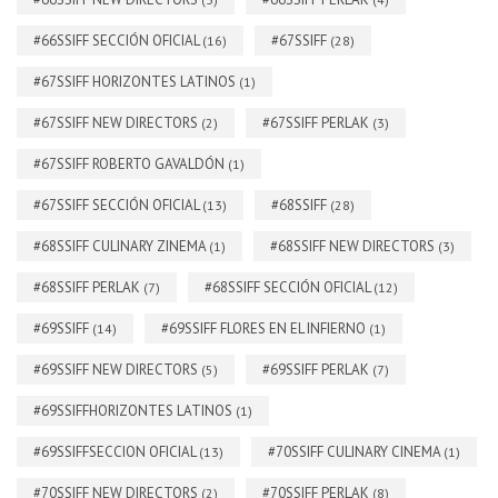
#66SSIFF SECCIÓN OFICIAL
#67SSIFF
(16)
(28)
#67SSIFF HORIZONTES LATINOS
(1)
#67SSIFF NEW DIRECTORS
#67SSIFF PERLAK
(2)
(3)
#67SSIFF ROBERTO GAVALDÓN
(1)
#67SSIFF SECCIÓN OFICIAL
#68SSIFF
(13)
(28)
#68SSIFF CULINARY ZINEMA
#68SSIFF NEW DIRECTORS
(1)
(3)
#68SSIFF PERLAK
#68SSIFF SECCIÓN OFICIAL
(7)
(12)
#69SSIFF
#69SSIFF FLORES EN EL INFIERNO
(14)
(1)
#69SSIFF NEW DIRECTORS
#69SSIFF PERLAK
(5)
(7)
#69SSIFFHORIZONTES LATINOS
(1)
#69SSIFFSECCION OFICIAL
#70SSIFF CULINARY CINEMA
(13)
(1)
#70SSIFF NEW DIRECTORS
#70SSIFF PERLAK
(2)
(8)