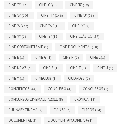
CINE "P"
CINE "Q"
CINE "R"
(86)
(16)
(50)
CINE "S"
CINE "T"
CINE "U"
(105)
(146)
(76)
CINE "V"
CINE "W"
CINE "X"
(33)
(19)
(2)
CINE "Y"
CINE "Z"
CINE CLÁSICO
(16)
(12)
(57)
CINE CORTOMETRAJE
CINE DOCUMENTAL
(1)
(28)
CINE E
CINE G
CINE H
CINE L
(1)
(1)
(1)
(1)
CINE NEWS
CINE R
CINE T
CINE U
(3)
(1)
(1)
(1)
CINE Y
CINECLUB
CIUDADES
(1)
(1)
(1)
CONCIERTOS
CONCURSO
CONCURSOS
(44)
(4)
(3)
CONCURSOS ZINEMALDIA2011
CRÓNICA
(3)
(13)
CULINARY ZINEMA
DANZA
DISCOS
(2)
(3)
(34)
DOCUMENTAL
DOCUMENTAMADRID 14
(2)
(4)