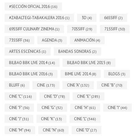
#SECCIÓN OFICIAL 2016
(16)
#ZABALTEGI-TABAKALERA 2016
3D
66SSIFF
(1)
(4)
(2)
69SSIFF CULINARY ZINEMA
70SSIFF
71SSIFF
(1)
(29)
(30)
73SSIFF
AGENDA
ANIMACIÓN
(36)
(3)
(4)
ARTES ESCÉNICAS
BANDAS SONORAS
(1)
(2)
BILBAO BBK LIVE 2014
BILBAO BBK LIVE 2015
(14)
(8)
BILBAO BBK LIVE 2016
BIME LIVE 2014
BLOGS
(3)
(8)
(3)
BLUFF
CINE
CINE "A"
CINE "B"
(6)
(173)
(132)
(70)
CINE "C"
CINE "D"
CINE "E"
(116)
(78)
(285)
CINE "F"
CINE "G"
CINE "H"
CINE "I"
(36)
(32)
(61)
(44)
CINE "J"
CINE "K"
CINE "L"
(31)
(13)
(346)
CINE "M"
CINE "N"
CINE "O"
(94)
(60)
(27)