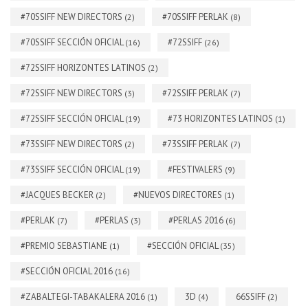
#70SSIFF NEW DIRECTORS
#70SSIFF PERLAK
(2)
(8)
#70SSIFF SECCIÓN OFICIAL
#72SSIFF
(16)
(26)
#72SSIFF HORIZONTES LATINOS
(2)
#72SSIFF NEW DIRECTORS
#72SSIFF PERLAK
(3)
(7)
#72SSIFF SECCIÓN OFICIAL
#73 HORIZONTES LATINOS
(19)
(1)
#73SSIFF NEW DIRECTORS
#73SSIFF PERLAK
(2)
(7)
#73SSIFF SECCIÓN OFICIAL
#FESTIVALERS
(19)
(9)
#JACQUES BECKER
#NUEVOS DIRECTORES
(2)
(1)
#PERLAK
#PERLAS
#PERLAS 2016
(7)
(3)
(6)
#PREMIO SEBASTIANE
#SECCIÓN OFICIAL
(1)
(35)
#SECCIÓN OFICIAL 2016
(16)
#ZABALTEGI-TABAKALERA 2016
3D
66SSIFF
(1)
(4)
(2)