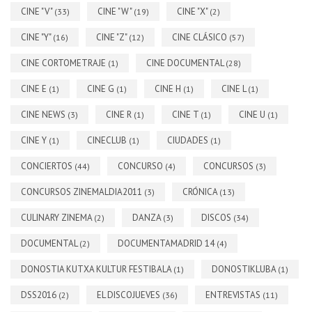
CINE "V"
CINE "W"
CINE "X"
(33)
(19)
(2)
CINE "Y"
CINE "Z"
CINE CLÁSICO
(16)
(12)
(57)
CINE CORTOMETRAJE
CINE DOCUMENTAL
(1)
(28)
CINE E
CINE G
CINE H
CINE L
(1)
(1)
(1)
(1)
CINE NEWS
CINE R
CINE T
CINE U
(3)
(1)
(1)
(1)
CINE Y
CINECLUB
CIUDADES
(1)
(1)
(1)
CONCIERTOS
CONCURSO
CONCURSOS
(44)
(4)
(3)
CONCURSOS ZINEMALDIA2011
CRÓNICA
(3)
(13)
CULINARY ZINEMA
DANZA
DISCOS
(2)
(3)
(34)
DOCUMENTAL
DOCUMENTAMADRID 14
(2)
(4)
DONOSTIA KUTXA KULTUR FESTIBALA
DONOSTIKLUBA
(1)
(1)
DSS2016
EL DISCOJUEVES
ENTREVISTAS
(2)
(36)
(11)