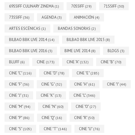
69SSIFF CULINARY ZINEMA
70SSIFF
71SSIFF
(1)
(29)
(30)
73SSIFF
AGENDA
ANIMACIÓN
(36)
(3)
(4)
ARTES ESCÉNICAS
BANDAS SONORAS
(1)
(2)
BILBAO BBK LIVE 2014
BILBAO BBK LIVE 2015
(14)
(8)
BILBAO BBK LIVE 2016
BIME LIVE 2014
BLOGS
(3)
(8)
(3)
BLUFF
CINE
CINE "A"
CINE "B"
(6)
(173)
(132)
(70)
CINE "C"
CINE "D"
CINE "E"
(116)
(78)
(285)
CINE "F"
CINE "G"
CINE "H"
CINE "I"
(36)
(32)
(61)
(44)
CINE "J"
CINE "K"
CINE "L"
(31)
(13)
(346)
CINE "M"
CINE "N"
CINE "O"
(94)
(60)
(27)
CINE "P"
CINE "Q"
CINE "R"
(86)
(16)
(50)
CINE "S"
CINE "T"
CINE "U"
(105)
(146)
(76)