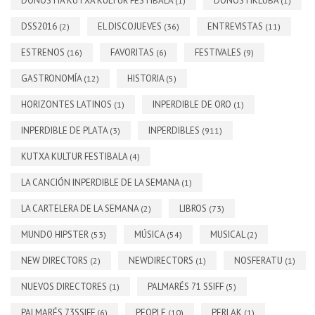
DONOSTIA KUTXA KULTUR FESTIBALA
DONOSTIKLUBA
(1)
(1)
DSS2016
EL DISCOJUEVES
ENTREVISTAS
(2)
(36)
(11)
ESTRENOS
FAVORITAS
FESTIVALES
(16)
(6)
(9)
GASTRONOMÍA
HISTORIA
(12)
(5)
HORIZONTES LATINOS
INPERDIBLE DE ORO
(1)
(1)
INPERDIBLE DE PLATA
INPERDIBLES
(3)
(911)
KUTXA KULTUR FESTIBALA
(4)
LA CANCIÓN INPERDIBLE DE LA SEMANA
(1)
LA CARTELERA DE LA SEMANA
LIBROS
(2)
(73)
MUNDO HIPSTER
MÚSICA
MUSICAL
(53)
(54)
(2)
NEW DIRECTORS
NEWDIRECTORS
NOSFERATU
(2)
(1)
(1)
NUEVOS DIRECTORES
PALMARÉS 71 SSIFF
(1)
(5)
PALMARÉS 73SSIFF
PEOPLE
PERLAK
(6)
(10)
(1)