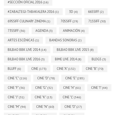
#SECCIÓN OFICIAL 2016
(16)
#ZABALTEGI-TABAKALERA 2016
3D
66SSIFF
(1)
(4)
(2)
69SSIFF CULINARY ZINEMA
70SSIFF
71SSIFF
(1)
(29)
(30)
73SSIFF
AGENDA
ANIMACIÓN
(36)
(3)
(4)
ARTES ESCÉNICAS
BANDAS SONORAS
(1)
(2)
BILBAO BBK LIVE 2014
BILBAO BBK LIVE 2015
(14)
(8)
BILBAO BBK LIVE 2016
BIME LIVE 2014
BLOGS
(3)
(8)
(3)
BLUFF
CINE
CINE "A"
CINE "B"
(6)
(173)
(132)
(70)
CINE "C"
CINE "D"
CINE "E"
(116)
(78)
(285)
CINE "F"
CINE "G"
CINE "H"
CINE "I"
(36)
(32)
(61)
(44)
CINE "J"
CINE "K"
CINE "L"
(31)
(13)
(346)
CINE "M"
CINE "N"
CINE "O"
(94)
(60)
(27)