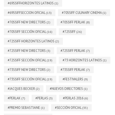
#69SSIFFHORIZONTES LATINOS
(1)
#69SSIFFSECCION OFICIAL
#70SSIFF CULINARY CINEMA
(13)
(1)
#70SSIFF NEW DIRECTORS
#70SSIFF PERLAK
(2)
(8)
#70SSIFF SECCIÓN OFICIAL
#72SSIFF
(16)
(26)
#72SSIFF HORIZONTES LATINOS
(2)
#72SSIFF NEW DIRECTORS
#72SSIFF PERLAK
(3)
(7)
#72SSIFF SECCIÓN OFICIAL
#73 HORIZONTES LATINOS
(19)
(1)
#73SSIFF NEW DIRECTORS
#73SSIFF PERLAK
(2)
(7)
#73SSIFF SECCIÓN OFICIAL
#FESTIVALERS
(19)
(9)
#JACQUES BECKER
#NUEVOS DIRECTORES
(2)
(1)
#PERLAK
#PERLAS
#PERLAS 2016
(7)
(3)
(6)
#PREMIO SEBASTIANE
#SECCIÓN OFICIAL
(1)
(35)