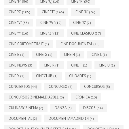
CINE "P"
CINE "Q"
CINE "R"
(86)
(16)
(50)
CINE "S"
CINE "T"
CINE "U"
(105)
(146)
(76)
CINE "V"
CINE "W"
CINE "X"
(33)
(19)
(2)
CINE "Y"
CINE "Z"
CINE CLÁSICO
(16)
(12)
(57)
CINE CORTOMETRAJE
CINE DOCUMENTAL
(1)
(28)
CINE E
CINE G
CINE H
CINE L
(1)
(1)
(1)
(1)
CINE NEWS
CINE R
CINE T
CINE U
(3)
(1)
(1)
(1)
CINE Y
CINECLUB
CIUDADES
(1)
(1)
(1)
CONCIERTOS
CONCURSO
CONCURSOS
(44)
(4)
(3)
CONCURSOS ZINEMALDIA2011
CRÓNICA
(3)
(13)
CULINARY ZINEMA
DANZA
DISCOS
(2)
(3)
(34)
DOCUMENTAL
DOCUMENTAMADRID 14
(2)
(4)