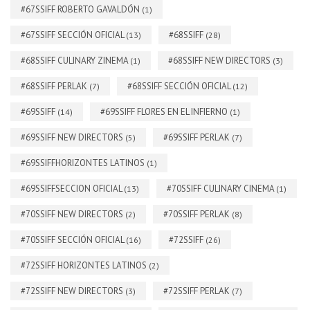
#67SSIFF ROBERTO GAVALDÓN
(1)
#67SSIFF SECCIÓN OFICIAL
#68SSIFF
(13)
(28)
#68SSIFF CULINARY ZINEMA
#68SSIFF NEW DIRECTORS
(1)
(3)
#68SSIFF PERLAK
#68SSIFF SECCIÓN OFICIAL
(7)
(12)
#69SSIFF
#69SSIFF FLORES EN EL INFIERNO
(14)
(1)
#69SSIFF NEW DIRECTORS
#69SSIFF PERLAK
(5)
(7)
#69SSIFFHORIZONTES LATINOS
(1)
#69SSIFFSECCION OFICIAL
#70SSIFF CULINARY CINEMA
(13)
(1)
#70SSIFF NEW DIRECTORS
#70SSIFF PERLAK
(2)
(8)
#70SSIFF SECCIÓN OFICIAL
#72SSIFF
(16)
(26)
#72SSIFF HORIZONTES LATINOS
(2)
#72SSIFF NEW DIRECTORS
#72SSIFF PERLAK
(3)
(7)