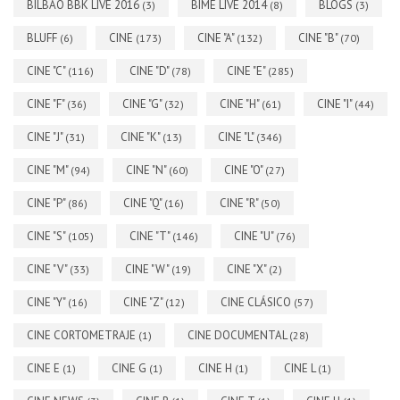
BILBAO BBK LIVE 2016
BIME LIVE 2014
BLOGS
(3)
(8)
(3)
BLUFF
CINE
CINE "A"
CINE "B"
(6)
(173)
(132)
(70)
CINE "C"
CINE "D"
CINE "E"
(116)
(78)
(285)
CINE "F"
CINE "G"
CINE "H"
CINE "I"
(36)
(32)
(61)
(44)
CINE "J"
CINE "K"
CINE "L"
(31)
(13)
(346)
CINE "M"
CINE "N"
CINE "O"
(94)
(60)
(27)
CINE "P"
CINE "Q"
CINE "R"
(86)
(16)
(50)
CINE "S"
CINE "T"
CINE "U"
(105)
(146)
(76)
CINE "V"
CINE "W"
CINE "X"
(33)
(19)
(2)
CINE "Y"
CINE "Z"
CINE CLÁSICO
(16)
(12)
(57)
CINE CORTOMETRAJE
CINE DOCUMENTAL
(1)
(28)
CINE E
CINE G
CINE H
CINE L
(1)
(1)
(1)
(1)