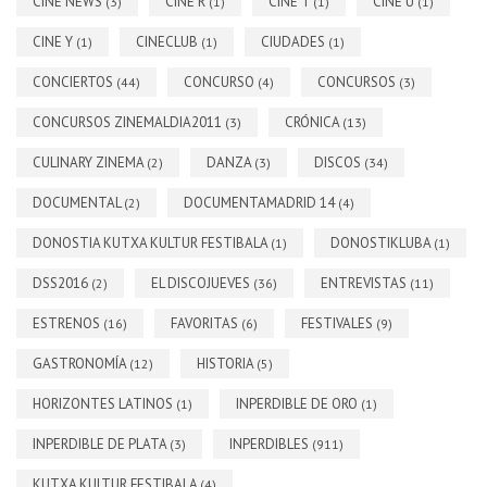
CINE NEWS
CINE R
CINE T
CINE U
(3)
(1)
(1)
(1)
CINE Y
CINECLUB
CIUDADES
(1)
(1)
(1)
CONCIERTOS
CONCURSO
CONCURSOS
(44)
(4)
(3)
CONCURSOS ZINEMALDIA2011
CRÓNICA
(3)
(13)
CULINARY ZINEMA
DANZA
DISCOS
(2)
(3)
(34)
DOCUMENTAL
DOCUMENTAMADRID 14
(2)
(4)
DONOSTIA KUTXA KULTUR FESTIBALA
DONOSTIKLUBA
(1)
(1)
DSS2016
EL DISCOJUEVES
ENTREVISTAS
(2)
(36)
(11)
ESTRENOS
FAVORITAS
FESTIVALES
(16)
(6)
(9)
GASTRONOMÍA
HISTORIA
(12)
(5)
HORIZONTES LATINOS
INPERDIBLE DE ORO
(1)
(1)
INPERDIBLE DE PLATA
INPERDIBLES
(3)
(911)
KUTXA KULTUR FESTIBALA
(4)