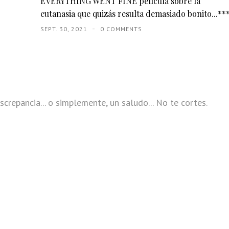
EVERYTHING WENT FINE película sobre la
eutanasia que quizás resulta demasiado bonito...**
SEPT. 30, 2021
0 COMMENTS
screpancia... o simplemente, un saludo... No te cortes.