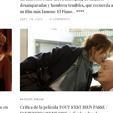
desamparadas y hombres temibles, que recuerda a
su film más famoso: El Piano... ****
SEPT. 28, 2021
0 COMMENTS
#69SSIFF PERLAK
to en
Crítica de la película TOUT S'EST BIEN PASSE /