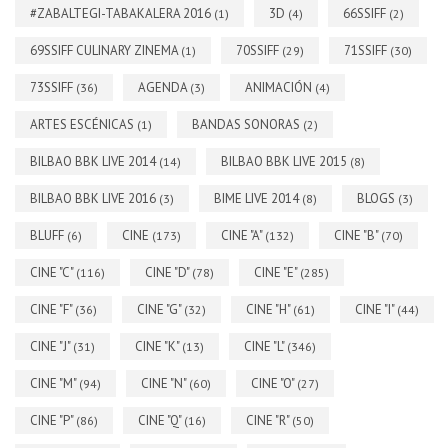
#ZABALTEGI-TABAKALERA 2016
3D
66SSIFF
(1)
(4)
(2)
69SSIFF CULINARY ZINEMA
70SSIFF
71SSIFF
(1)
(29)
(30)
73SSIFF
AGENDA
ANIMACIÓN
(36)
(3)
(4)
ARTES ESCÉNICAS
BANDAS SONORAS
(1)
(2)
BILBAO BBK LIVE 2014
BILBAO BBK LIVE 2015
(14)
(8)
BILBAO BBK LIVE 2016
BIME LIVE 2014
BLOGS
(3)
(8)
(3)
BLUFF
CINE
CINE "A"
CINE "B"
(6)
(173)
(132)
(70)
CINE "C"
CINE "D"
CINE "E"
(116)
(78)
(285)
CINE "F"
CINE "G"
CINE "H"
CINE "I"
(36)
(32)
(61)
(44)
CINE "J"
CINE "K"
CINE "L"
(31)
(13)
(346)
CINE "M"
CINE "N"
CINE "O"
(94)
(60)
(27)
CINE "P"
CINE "Q"
CINE "R"
(86)
(16)
(50)