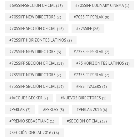
#69SSIFFSECCION OFICIAL
#70SSIFF CULINARY CINEMA
(13)
(1)
#70SSIFF NEW DIRECTORS
#70SSIFF PERLAK
(2)
(8)
#70SSIFF SECCIÓN OFICIAL
#72SSIFF
(16)
(26)
#72SSIFF HORIZONTES LATINOS
(2)
#72SSIFF NEW DIRECTORS
#72SSIFF PERLAK
(3)
(7)
#72SSIFF SECCIÓN OFICIAL
#73 HORIZONTES LATINOS
(19)
(1)
#73SSIFF NEW DIRECTORS
#73SSIFF PERLAK
(2)
(7)
#73SSIFF SECCIÓN OFICIAL
#FESTIVALERS
(19)
(9)
#JACQUES BECKER
#NUEVOS DIRECTORES
(2)
(1)
#PERLAK
#PERLAS
#PERLAS 2016
(7)
(3)
(6)
#PREMIO SEBASTIANE
#SECCIÓN OFICIAL
(1)
(35)
#SECCIÓN OFICIAL 2016
(16)