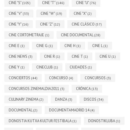
CINE "S"
CINE "T"
CINE "U"
(105)
(146)
(76)
CINE "V"
CINE "W"
CINE "X"
(33)
(19)
(2)
CINE "Y"
CINE "Z"
CINE CLÁSICO
(16)
(12)
(57)
CINE CORTOMETRAJE
CINE DOCUMENTAL
(1)
(28)
CINE E
CINE G
CINE H
CINE L
(1)
(1)
(1)
(1)
CINE NEWS
CINE R
CINE T
CINE U
(3)
(1)
(1)
(1)
CINE Y
CINECLUB
CIUDADES
(1)
(1)
(1)
CONCIERTOS
CONCURSO
CONCURSOS
(44)
(4)
(3)
CONCURSOS ZINEMALDIA2011
CRÓNICA
(3)
(13)
CULINARY ZINEMA
DANZA
DISCOS
(2)
(3)
(34)
DOCUMENTAL
DOCUMENTAMADRID 14
(2)
(4)
DONOSTIA KUTXA KULTUR FESTIBALA
DONOSTIKLUBA
(1)
(1)