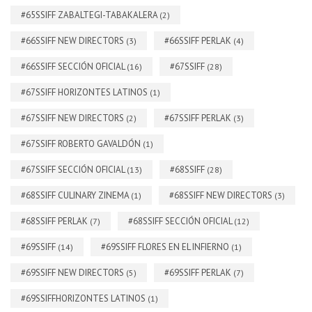
#65SSIFF ZABALTEGI-TABAKALERA
(2)
#66SSIFF NEW DIRECTORS
#66SSIFF PERLAK
(3)
(4)
#66SSIFF SECCIÓN OFICIAL
#67SSIFF
(16)
(28)
#67SSIFF HORIZONTES LATINOS
(1)
#67SSIFF NEW DIRECTORS
#67SSIFF PERLAK
(2)
(3)
#67SSIFF ROBERTO GAVALDÓN
(1)
#67SSIFF SECCIÓN OFICIAL
#68SSIFF
(13)
(28)
#68SSIFF CULINARY ZINEMA
#68SSIFF NEW DIRECTORS
(1)
(3)
#68SSIFF PERLAK
#68SSIFF SECCIÓN OFICIAL
(7)
(12)
#69SSIFF
#69SSIFF FLORES EN EL INFIERNO
(14)
(1)
#69SSIFF NEW DIRECTORS
#69SSIFF PERLAK
(5)
(7)
#69SSIFFHORIZONTES LATINOS
(1)