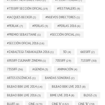
#73SSIFF SECCIÓN OFICIAL
#FESTIVALERS
(19)
(9)
#JACQUES BECKER
#NUEVOS DIRECTORES
(2)
(1)
#PERLAK
#PERLAS
#PERLAS 2016
(7)
(3)
(6)
#PREMIO SEBASTIANE
#SECCIÓN OFICIAL
(1)
(35)
#SECCIÓN OFICIAL 2016
(16)
#ZABALTEGI-TABAKALERA 2016
3D
66SSIFF
(1)
(4)
(2)
69SSIFF CULINARY ZINEMA
70SSIFF
71SSIFF
(1)
(29)
(30)
73SSIFF
AGENDA
ANIMACIÓN
(36)
(3)
(4)
ARTES ESCÉNICAS
BANDAS SONORAS
(1)
(2)
BILBAO BBK LIVE 2014
BILBAO BBK LIVE 2015
(14)
(8)
BILBAO BBK LIVE 2016
BIME LIVE 2014
BLOGS
(3)
(8)
(3)
BLUFF
CINE
CINE "A"
CINE "B"
(6)
(173)
(132)
(70)