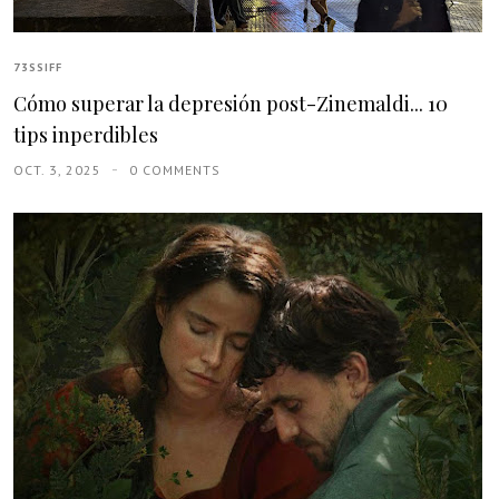
73SSIFF
Cómo superar la depresión post-Zinemaldi... 10
tips inperdibles
OCT. 3, 2025
0 COMMENTS