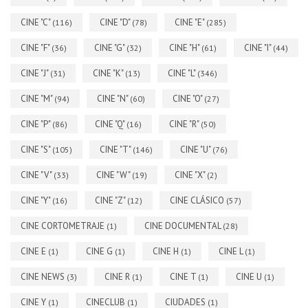
CINE "C"
CINE "D"
CINE "E"
(116)
(78)
(285)
CINE "F"
CINE "G"
CINE "H"
CINE "I"
(36)
(32)
(61)
(44)
CINE "J"
CINE "K"
CINE "L"
(31)
(13)
(346)
CINE "M"
CINE "N"
CINE "O"
(94)
(60)
(27)
CINE "P"
CINE "Q"
CINE "R"
(86)
(16)
(50)
CINE "S"
CINE "T"
CINE "U"
(105)
(146)
(76)
CINE "V"
CINE "W"
CINE "X"
(33)
(19)
(2)
CINE "Y"
CINE "Z"
CINE CLÁSICO
(16)
(12)
(57)
CINE CORTOMETRAJE
CINE DOCUMENTAL
(1)
(28)
CINE E
CINE G
CINE H
CINE L
(1)
(1)
(1)
(1)
CINE NEWS
CINE R
CINE T
CINE U
(3)
(1)
(1)
(1)
CINE Y
CINECLUB
CIUDADES
(1)
(1)
(1)