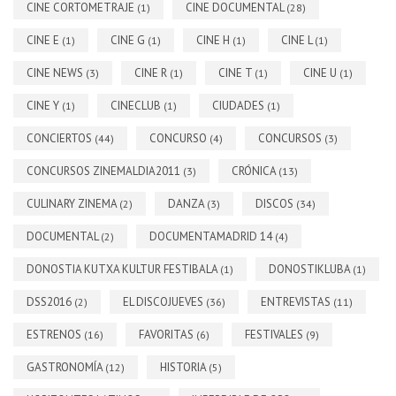
CINE CORTOMETRAJE
CINE DOCUMENTAL
(1)
(28)
CINE E
CINE G
CINE H
CINE L
(1)
(1)
(1)
(1)
CINE NEWS
CINE R
CINE T
CINE U
(3)
(1)
(1)
(1)
CINE Y
CINECLUB
CIUDADES
(1)
(1)
(1)
CONCIERTOS
CONCURSO
CONCURSOS
(44)
(4)
(3)
CONCURSOS ZINEMALDIA2011
CRÓNICA
(3)
(13)
CULINARY ZINEMA
DANZA
DISCOS
(2)
(3)
(34)
DOCUMENTAL
DOCUMENTAMADRID 14
(2)
(4)
DONOSTIA KUTXA KULTUR FESTIBALA
DONOSTIKLUBA
(1)
(1)
DSS2016
EL DISCOJUEVES
ENTREVISTAS
(2)
(36)
(11)
ESTRENOS
FAVORITAS
FESTIVALES
(16)
(6)
(9)
GASTRONOMÍA
HISTORIA
(12)
(5)