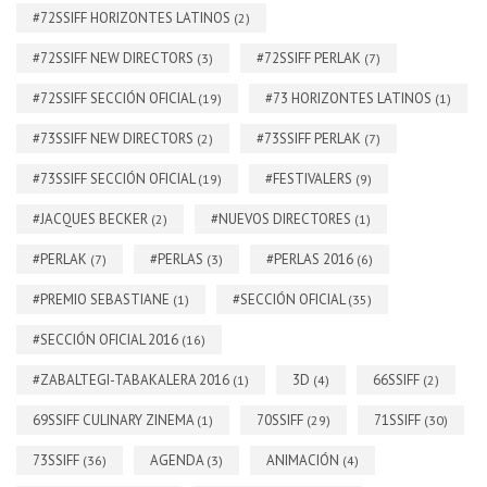
#72SSIFF HORIZONTES LATINOS
(2)
#72SSIFF NEW DIRECTORS
#72SSIFF PERLAK
(3)
(7)
#72SSIFF SECCIÓN OFICIAL
#73 HORIZONTES LATINOS
(19)
(1)
#73SSIFF NEW DIRECTORS
#73SSIFF PERLAK
(2)
(7)
#73SSIFF SECCIÓN OFICIAL
#FESTIVALERS
(19)
(9)
#JACQUES BECKER
#NUEVOS DIRECTORES
(2)
(1)
#PERLAK
#PERLAS
#PERLAS 2016
(7)
(3)
(6)
#PREMIO SEBASTIANE
#SECCIÓN OFICIAL
(1)
(35)
#SECCIÓN OFICIAL 2016
(16)
#ZABALTEGI-TABAKALERA 2016
3D
66SSIFF
(1)
(4)
(2)
69SSIFF CULINARY ZINEMA
70SSIFF
71SSIFF
(1)
(29)
(30)
73SSIFF
AGENDA
ANIMACIÓN
(36)
(3)
(4)