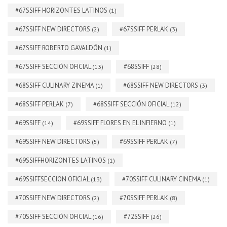
#67SSIFF HORIZONTES LATINOS
(1)
#67SSIFF NEW DIRECTORS
#67SSIFF PERLAK
(2)
(3)
#67SSIFF ROBERTO GAVALDÓN
(1)
#67SSIFF SECCIÓN OFICIAL
#68SSIFF
(13)
(28)
#68SSIFF CULINARY ZINEMA
#68SSIFF NEW DIRECTORS
(1)
(3)
#68SSIFF PERLAK
#68SSIFF SECCIÓN OFICIAL
(7)
(12)
#69SSIFF
#69SSIFF FLORES EN EL INFIERNO
(14)
(1)
#69SSIFF NEW DIRECTORS
#69SSIFF PERLAK
(5)
(7)
#69SSIFFHORIZONTES LATINOS
(1)
#69SSIFFSECCION OFICIAL
#70SSIFF CULINARY CINEMA
(13)
(1)
#70SSIFF NEW DIRECTORS
#70SSIFF PERLAK
(2)
(8)
#70SSIFF SECCIÓN OFICIAL
#72SSIFF
(16)
(26)