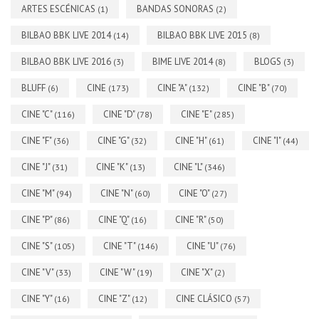
ARTES ESCÉNICAS
BANDAS SONORAS
(1)
(2)
BILBAO BBK LIVE 2014
BILBAO BBK LIVE 2015
(14)
(8)
BILBAO BBK LIVE 2016
BIME LIVE 2014
BLOGS
(3)
(8)
(3)
BLUFF
CINE
CINE "A"
CINE "B"
(6)
(173)
(132)
(70)
CINE "C"
CINE "D"
CINE "E"
(116)
(78)
(285)
CINE "F"
CINE "G"
CINE "H"
CINE "I"
(36)
(32)
(61)
(44)
CINE "J"
CINE "K"
CINE "L"
(31)
(13)
(346)
CINE "M"
CINE "N"
CINE "O"
(94)
(60)
(27)
CINE "P"
CINE "Q"
CINE "R"
(86)
(16)
(50)
CINE "S"
CINE "T"
CINE "U"
(105)
(146)
(76)
CINE "V"
CINE "W"
CINE "X"
(33)
(19)
(2)
CINE "Y"
CINE "Z"
CINE CLÁSICO
(16)
(12)
(57)