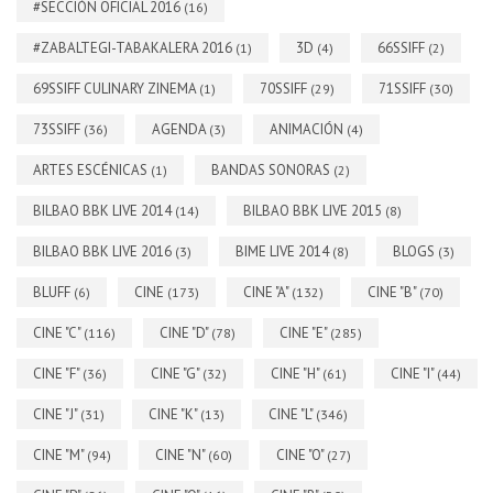
#SECCIÓN OFICIAL 2016
(16)
#ZABALTEGI-TABAKALERA 2016
3D
66SSIFF
(1)
(4)
(2)
69SSIFF CULINARY ZINEMA
70SSIFF
71SSIFF
(1)
(29)
(30)
73SSIFF
AGENDA
ANIMACIÓN
(36)
(3)
(4)
ARTES ESCÉNICAS
BANDAS SONORAS
(1)
(2)
BILBAO BBK LIVE 2014
BILBAO BBK LIVE 2015
(14)
(8)
BILBAO BBK LIVE 2016
BIME LIVE 2014
BLOGS
(3)
(8)
(3)
BLUFF
CINE
CINE "A"
CINE "B"
(6)
(173)
(132)
(70)
CINE "C"
CINE "D"
CINE "E"
(116)
(78)
(285)
CINE "F"
CINE "G"
CINE "H"
CINE "I"
(36)
(32)
(61)
(44)
CINE "J"
CINE "K"
CINE "L"
(31)
(13)
(346)
CINE "M"
CINE "N"
CINE "O"
(94)
(60)
(27)