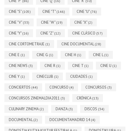
CINE "P"
CINE "Q"
CINE "R"
(86)
(16)
(50)
CINE "S"
CINE "T"
CINE "U"
(105)
(146)
(76)
CINE "V"
CINE "W"
CINE "X"
(33)
(19)
(2)
CINE "Y"
CINE "Z"
CINE CLÁSICO
(16)
(12)
(57)
CINE CORTOMETRAJE
CINE DOCUMENTAL
(1)
(28)
CINE E
CINE G
CINE H
CINE L
(1)
(1)
(1)
(1)
CINE NEWS
CINE R
CINE T
CINE U
(3)
(1)
(1)
(1)
CINE Y
CINECLUB
CIUDADES
(1)
(1)
(1)
CONCIERTOS
CONCURSO
CONCURSOS
(44)
(4)
(3)
CONCURSOS ZINEMALDIA2011
CRÓNICA
(3)
(13)
CULINARY ZINEMA
DANZA
DISCOS
(2)
(3)
(34)
DOCUMENTAL
DOCUMENTAMADRID 14
(2)
(4)
DONOSTIA KUTXA KULTUR FESTIBALA
DONOSTIKLUBA
(1)
(1)