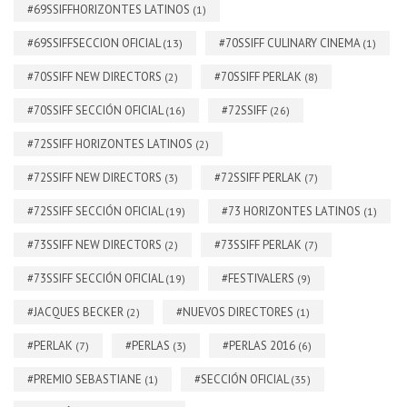
#69SSIFFHORIZONTES LATINOS
(1)
#69SSIFFSECCION OFICIAL
#70SSIFF CULINARY CINEMA
(13)
(1)
#70SSIFF NEW DIRECTORS
#70SSIFF PERLAK
(2)
(8)
#70SSIFF SECCIÓN OFICIAL
#72SSIFF
(16)
(26)
#72SSIFF HORIZONTES LATINOS
(2)
#72SSIFF NEW DIRECTORS
#72SSIFF PERLAK
(3)
(7)
#72SSIFF SECCIÓN OFICIAL
#73 HORIZONTES LATINOS
(19)
(1)
#73SSIFF NEW DIRECTORS
#73SSIFF PERLAK
(2)
(7)
#73SSIFF SECCIÓN OFICIAL
#FESTIVALERS
(19)
(9)
#JACQUES BECKER
#NUEVOS DIRECTORES
(2)
(1)
#PERLAK
#PERLAS
#PERLAS 2016
(7)
(3)
(6)
#PREMIO SEBASTIANE
#SECCIÓN OFICIAL
(1)
(35)