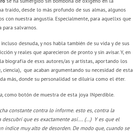
ro
se ha sumergido sin bombona de oxígeno en la
 ha traído, desde lo más profundo de sus almas, algunos
os con nuestra angustia. Especialmente, para aquellxs que
a para salvarnos.
 incluso desnuda, y nos habla también de su vida y de sus
ción y reales que aparecieron de pronto y sin avisar. Y, en
la biografía de esxs autores/as y artistas, aportando los
 ciencia),
que acaban argumentando su
necesidad de esta
da más, donde su personalidad se diluiría como el éter.
a
, como botón de muestra de esta joya INperdible.
ha constante contra lo informe. esto es, contra la
descubrí que es exactamente así.... (...) Y es que el
un índice muy alto de desorden. De modo que, cuando se