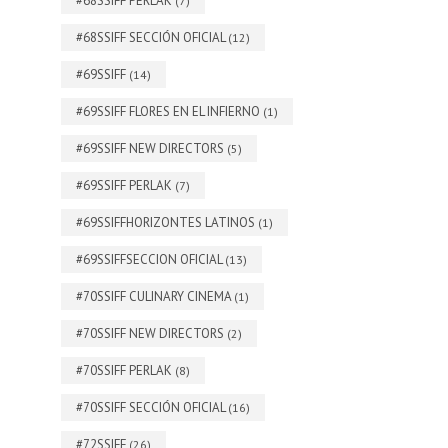
#68SSIFF PERLAK
(7)
#68SSIFF SECCIÓN OFICIAL
(12)
#69SSIFF
(14)
#69SSIFF FLORES EN EL INFIERNO
(1)
#69SSIFF NEW DIRECTORS
(5)
#69SSIFF PERLAK
(7)
#69SSIFFHORIZONTES LATINOS
(1)
#69SSIFFSECCION OFICIAL
(13)
#70SSIFF CULINARY CINEMA
(1)
#70SSIFF NEW DIRECTORS
(2)
#70SSIFF PERLAK
(8)
#70SSIFF SECCIÓN OFICIAL
(16)
#72SSIFF
(26)