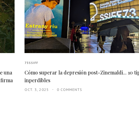
73SSIFF
te una
Cómo superar la depresión post-Zinemaldi... 10 ti
 firma
inperdibles
OCT. 3, 2025
0 COMMENTS