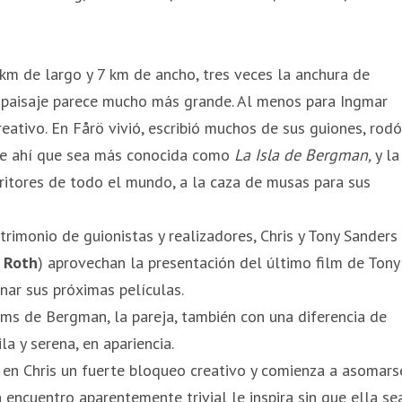
 km de largo y 7 km de ancho, tres veces la anchura de
u paisaje parece mucho más grande. Al menos para Ingmar
reativo. En Fårö vivió, escribió muchos de sus guiones, rodó
 De ahí que sea más conocida como
La Isla de Bergman,
y la
scritores de todo el mundo, a la caza de musas para sus
rimonio de guionistas y realizadores, Chris y Tony Sanders
 Roth
) aprovechan la presentación del último film de Tony
inar sus próximas películas.
ms de Bergman, la pareja, también con una diferencia de
a y serena, en apariencia.
a en Chris un fuerte bloqueo creativo y comienza a asomars
 encuentro aparentemente trivial le inspira sin que ella se