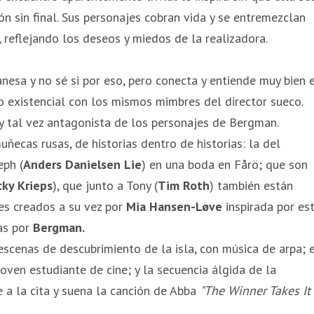
ón sin final. Sus personajes cobran vida y se entremezclan
 reflejando los deseos y miedos de la realizadora.
anesa y no sé si por eso, pero conecta y entiende muy bien 
o existencial con los mismos mimbres del director sueco.
, y tal vez antagonista de los personajes de Bergman.
uñecas rusas, de historias dentro de historias: la del
eph (
Anders Danielsen Lie
) en una boda en Fårö; que son
cky Krieps
), que junto a Tony (
Tim Roth
) también están
es creados a su vez por
Mia Hansen-Løve
inspirada por es
das por
Bergman.
escenas de descubrimiento de la isla, con música de arpa; 
oven estudiante de cine; y la secuencia álgida de la
e a la cita y suena la canción de Abba
"The Winner Takes It