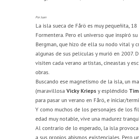
Por Juan
La isla sueca de Fårö es muy pequeñita, 18
Formentera. Pero el universo que inspiró s
Bergman, que hizo de ella su nodo vital y c
algunas de sus películas y murió en 2007.
visiten cada verano artistas, cineastas y e
obras.
Buscando ese magnetismo de la isla, un mat
(maravillosa
Vicky Krieps
y espléndido
Tim
para pasar un verano en Fårö, e iniciar/term
Y como muchos de los personajes de los fil
edad muy notable, vive una madurez tranquil
Al contrario de lo esperado, la isla provoc
a sus propios abismos existenciales. Pero un