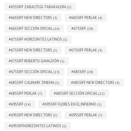
#65SSIFF ZABALTEGI-TABAKALERA
(2)
#66SSIFF NEW DIRECTORS
#66SSIFF PERLAK
(3)
(4)
#66SSIFF SECCIÓN OFICIAL
#67SSIFF
(16)
(28)
#67SSIFF HORIZONTES LATINOS
(1)
#67SSIFF NEW DIRECTORS
#67SSIFF PERLAK
(2)
(3)
#67SSIFF ROBERTO GAVALDÓN
(1)
#67SSIFF SECCIÓN OFICIAL
#68SSIFF
(13)
(28)
#68SSIFF CULINARY ZINEMA
#68SSIFF NEW DIRECTORS
(1)
(3)
#68SSIFF PERLAK
#68SSIFF SECCIÓN OFICIAL
(7)
(12)
#69SSIFF
#69SSIFF FLORES EN EL INFIERNO
(14)
(1)
#69SSIFF NEW DIRECTORS
#69SSIFF PERLAK
(5)
(7)
#69SSIFFHORIZONTES LATINOS
(1)