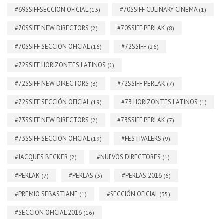
#69SSIFFSECCION OFICIAL
#70SSIFF CULINARY CINEMA
(13)
(1)
#70SSIFF NEW DIRECTORS
#70SSIFF PERLAK
(2)
(8)
#70SSIFF SECCIÓN OFICIAL
#72SSIFF
(16)
(26)
#72SSIFF HORIZONTES LATINOS
(2)
#72SSIFF NEW DIRECTORS
#72SSIFF PERLAK
(3)
(7)
#72SSIFF SECCIÓN OFICIAL
#73 HORIZONTES LATINOS
(19)
(1)
#73SSIFF NEW DIRECTORS
#73SSIFF PERLAK
(2)
(7)
#73SSIFF SECCIÓN OFICIAL
#FESTIVALERS
(19)
(9)
#JACQUES BECKER
#NUEVOS DIRECTORES
(2)
(1)
#PERLAK
#PERLAS
#PERLAS 2016
(7)
(3)
(6)
#PREMIO SEBASTIANE
#SECCIÓN OFICIAL
(1)
(35)
#SECCIÓN OFICIAL 2016
(16)