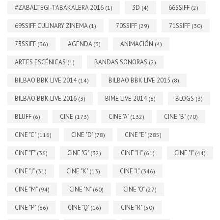
#ZABALTEGI-TABAKALERA 2016
3D
66SSIFF
(1)
(4)
(2)
69SSIFF CULINARY ZINEMA
70SSIFF
71SSIFF
(1)
(29)
(30)
73SSIFF
AGENDA
ANIMACIÓN
(36)
(3)
(4)
ARTES ESCÉNICAS
BANDAS SONORAS
(1)
(2)
BILBAO BBK LIVE 2014
BILBAO BBK LIVE 2015
(14)
(8)
BILBAO BBK LIVE 2016
BIME LIVE 2014
BLOGS
(3)
(8)
(3)
BLUFF
CINE
CINE "A"
CINE "B"
(6)
(173)
(132)
(70)
CINE "C"
CINE "D"
CINE "E"
(116)
(78)
(285)
CINE "F"
CINE "G"
CINE "H"
CINE "I"
(36)
(32)
(61)
(44)
CINE "J"
CINE "K"
CINE "L"
(31)
(13)
(346)
CINE "M"
CINE "N"
CINE "O"
(94)
(60)
(27)
CINE "P"
CINE "Q"
CINE "R"
(86)
(16)
(50)