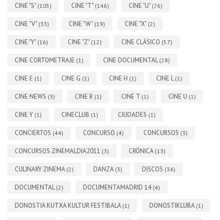
CINE "S"
CINE "T"
CINE "U"
(105)
(146)
(76)
CINE "V"
CINE "W"
CINE "X"
(33)
(19)
(2)
CINE "Y"
CINE "Z"
CINE CLÁSICO
(16)
(12)
(57)
CINE CORTOMETRAJE
CINE DOCUMENTAL
(1)
(28)
CINE E
CINE G
CINE H
CINE L
(1)
(1)
(1)
(1)
CINE NEWS
CINE R
CINE T
CINE U
(3)
(1)
(1)
(1)
CINE Y
CINECLUB
CIUDADES
(1)
(1)
(1)
CONCIERTOS
CONCURSO
CONCURSOS
(44)
(4)
(3)
CONCURSOS ZINEMALDIA2011
CRÓNICA
(3)
(13)
CULINARY ZINEMA
DANZA
DISCOS
(2)
(3)
(34)
DOCUMENTAL
DOCUMENTAMADRID 14
(2)
(4)
DONOSTIA KUTXA KULTUR FESTIBALA
DONOSTIKLUBA
(1)
(1)