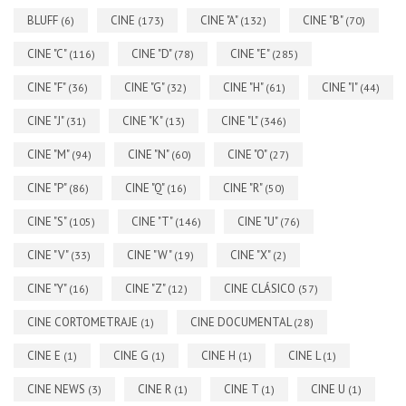
BLUFF
CINE
CINE "A"
CINE "B"
(6)
(173)
(132)
(70)
CINE "C"
CINE "D"
CINE "E"
(116)
(78)
(285)
CINE "F"
CINE "G"
CINE "H"
CINE "I"
(36)
(32)
(61)
(44)
CINE "J"
CINE "K"
CINE "L"
(31)
(13)
(346)
CINE "M"
CINE "N"
CINE "O"
(94)
(60)
(27)
CINE "P"
CINE "Q"
CINE "R"
(86)
(16)
(50)
CINE "S"
CINE "T"
CINE "U"
(105)
(146)
(76)
CINE "V"
CINE "W"
CINE "X"
(33)
(19)
(2)
CINE "Y"
CINE "Z"
CINE CLÁSICO
(16)
(12)
(57)
CINE CORTOMETRAJE
CINE DOCUMENTAL
(1)
(28)
CINE E
CINE G
CINE H
CINE L
(1)
(1)
(1)
(1)
CINE NEWS
CINE R
CINE T
CINE U
(3)
(1)
(1)
(1)