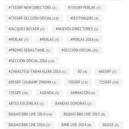
#73SSIFF NEW DIRECTORS
#73SSIFF PERLAK
(2)
(7)
#73SSIFF SECCIÓN OFICIAL
#FESTIVALERS
(19)
(9)
#JACQUES BECKER
#NUEVOS DIRECTORES
(2)
(1)
#PERLAK
#PERLAS
#PERLAS 2016
(7)
(3)
(6)
#PREMIO SEBASTIANE
#SECCIÓN OFICIAL
(1)
(35)
#SECCIÓN OFICIAL 2016
(16)
#ZABALTEGI-TABAKALERA 2016
3D
66SSIFF
(1)
(4)
(2)
69SSIFF CULINARY ZINEMA
70SSIFF
71SSIFF
(1)
(29)
(30)
73SSIFF
AGENDA
ANIMACIÓN
(36)
(3)
(4)
ARTES ESCÉNICAS
BANDAS SONORAS
(1)
(2)
BILBAO BBK LIVE 2014
BILBAO BBK LIVE 2015
(14)
(8)
BILBAO BBK LIVE 2016
BIME LIVE 2014
BLOGS
(3)
(8)
(3)