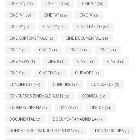
CINE "S"
CINE "T"
CINE "U"
(105)
(146)
(76)
CINE "V"
CINE "W"
CINE "X"
(33)
(19)
(2)
CINE "Y"
CINE "Z"
CINE CLÁSICO
(16)
(12)
(57)
CINE CORTOMETRAJE
CINE DOCUMENTAL
(1)
(28)
CINE E
CINE G
CINE H
CINE L
(1)
(1)
(1)
(1)
CINE NEWS
CINE R
CINE T
CINE U
(3)
(1)
(1)
(1)
CINE Y
CINECLUB
CIUDADES
(1)
(1)
(1)
CONCIERTOS
CONCURSO
CONCURSOS
(44)
(4)
(3)
CONCURSOS ZINEMALDIA2011
CRÓNICA
(3)
(13)
CULINARY ZINEMA
DANZA
DISCOS
(2)
(3)
(34)
DOCUMENTAL
DOCUMENTAMADRID 14
(2)
(4)
DONOSTIA KUTXA KULTUR FESTIBALA
DONOSTIKLUBA
(1)
(1)