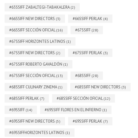
#65SSIFF ZABALTEGI-TABAKALERA
(2)
#66SSIFF NEW DIRECTORS
#66SSIFF PERLAK
(3)
(4)
#66SSIFF SECCIÓN OFICIAL
#67SSIFF
(16)
(28)
#67SSIFF HORIZONTES LATINOS
(1)
#67SSIFF NEW DIRECTORS
#67SSIFF PERLAK
(2)
(3)
#67SSIFF ROBERTO GAVALDÓN
(1)
#67SSIFF SECCIÓN OFICIAL
#68SSIFF
(13)
(28)
#68SSIFF CULINARY ZINEMA
#68SSIFF NEW DIRECTORS
(1)
(3)
#68SSIFF PERLAK
#68SSIFF SECCIÓN OFICIAL
(7)
(12)
#69SSIFF
#69SSIFF FLORES EN EL INFIERNO
(14)
(1)
#69SSIFF NEW DIRECTORS
#69SSIFF PERLAK
(5)
(7)
#69SSIFFHORIZONTES LATINOS
(1)