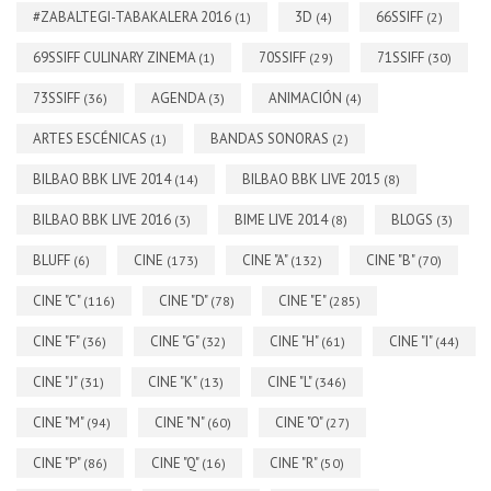
#ZABALTEGI-TABAKALERA 2016
3D
66SSIFF
(1)
(4)
(2)
69SSIFF CULINARY ZINEMA
70SSIFF
71SSIFF
(1)
(29)
(30)
73SSIFF
AGENDA
ANIMACIÓN
(36)
(3)
(4)
ARTES ESCÉNICAS
BANDAS SONORAS
(1)
(2)
BILBAO BBK LIVE 2014
BILBAO BBK LIVE 2015
(14)
(8)
BILBAO BBK LIVE 2016
BIME LIVE 2014
BLOGS
(3)
(8)
(3)
BLUFF
CINE
CINE "A"
CINE "B"
(6)
(173)
(132)
(70)
CINE "C"
CINE "D"
CINE "E"
(116)
(78)
(285)
CINE "F"
CINE "G"
CINE "H"
CINE "I"
(36)
(32)
(61)
(44)
CINE "J"
CINE "K"
CINE "L"
(31)
(13)
(346)
CINE "M"
CINE "N"
CINE "O"
(94)
(60)
(27)
CINE "P"
CINE "Q"
CINE "R"
(86)
(16)
(50)