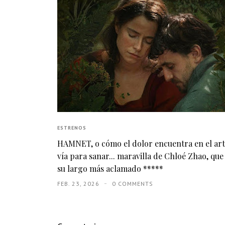
ESTRENOS
HAMNET, o cómo el dolor encuentra en el ar
vía para sanar... maravilla de Chloé Zhao, que
su largo más aclamado *****
FEB. 23, 2026
0 COMMENTS