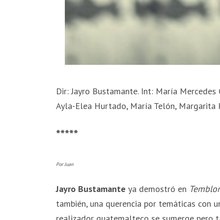
Dir: Jayro Bustamante. Int: María Mercedes C
Ayla-Elea Hurtado, María Telón, Margarita 
*****
Por Juan
Jayro Bustamante
ya demostró en
Temblor
también, una querencia por temáticas con u
realizador guatemalteco se sumerge pero t