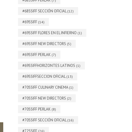
#68SSIFF PERLAK
(7)
#68SSIFF SECCIÓN OFICIAL
(12)
#69SSIFF
(14)
#69SSIFF FLORES EN EL INFIERNO
(1)
#69SSIFF NEW DIRECTORS
(5)
#69SSIFF PERLAK
(7)
#69SSIFFHORIZONTES LATINOS
(1)
#69SSIFFSECCION OFICIAL
(13)
#70SSIFF CULINARY CINEMA
(1)
#70SSIFF NEW DIRECTORS
(2)
#70SSIFF PERLAK
(8)
#70SSIFF SECCIÓN OFICIAL
(16)
#72SSIFF
(26)