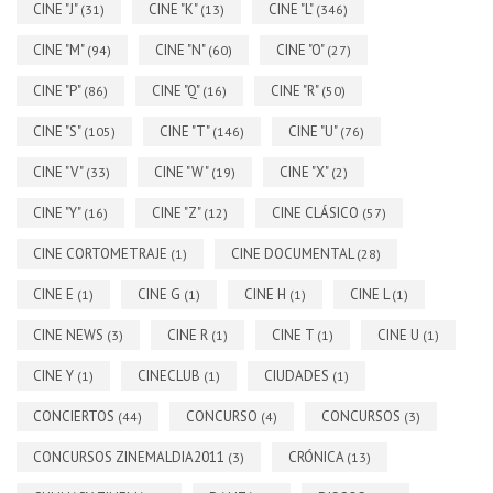
CINE "J"
CINE "K"
CINE "L"
(31)
(13)
(346)
CINE "M"
CINE "N"
CINE "O"
(94)
(60)
(27)
CINE "P"
CINE "Q"
CINE "R"
(86)
(16)
(50)
CINE "S"
CINE "T"
CINE "U"
(105)
(146)
(76)
CINE "V"
CINE "W"
CINE "X"
(33)
(19)
(2)
CINE "Y"
CINE "Z"
CINE CLÁSICO
(16)
(12)
(57)
CINE CORTOMETRAJE
CINE DOCUMENTAL
(1)
(28)
CINE E
CINE G
CINE H
CINE L
(1)
(1)
(1)
(1)
CINE NEWS
CINE R
CINE T
CINE U
(3)
(1)
(1)
(1)
CINE Y
CINECLUB
CIUDADES
(1)
(1)
(1)
CONCIERTOS
CONCURSO
CONCURSOS
(44)
(4)
(3)
CONCURSOS ZINEMALDIA2011
CRÓNICA
(3)
(13)