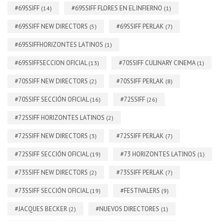
#69SSIFF
#69SSIFF FLORES EN EL INFIERNO
(14)
(1)
#69SSIFF NEW DIRECTORS
#69SSIFF PERLAK
(5)
(7)
#69SSIFFHORIZONTES LATINOS
(1)
#69SSIFFSECCION OFICIAL
#70SSIFF CULINARY CINEMA
(13)
(1)
#70SSIFF NEW DIRECTORS
#70SSIFF PERLAK
(2)
(8)
#70SSIFF SECCIÓN OFICIAL
#72SSIFF
(16)
(26)
#72SSIFF HORIZONTES LATINOS
(2)
#72SSIFF NEW DIRECTORS
#72SSIFF PERLAK
(3)
(7)
#72SSIFF SECCIÓN OFICIAL
#73 HORIZONTES LATINOS
(19)
(1)
#73SSIFF NEW DIRECTORS
#73SSIFF PERLAK
(2)
(7)
#73SSIFF SECCIÓN OFICIAL
#FESTIVALERS
(19)
(9)
#JACQUES BECKER
#NUEVOS DIRECTORES
(2)
(1)