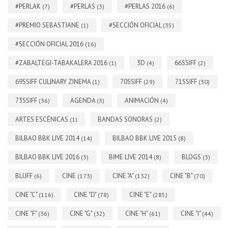
#PERLAK
#PERLAS
#PERLAS 2016
(7)
(3)
(6)
#PREMIO SEBASTIANE
#SECCIÓN OFICIAL
(1)
(35)
#SECCIÓN OFICIAL 2016
(16)
#ZABALTEGI-TABAKALERA 2016
3D
66SSIFF
(1)
(4)
(2)
69SSIFF CULINARY ZINEMA
70SSIFF
71SSIFF
(1)
(29)
(30)
73SSIFF
AGENDA
ANIMACIÓN
(36)
(3)
(4)
ARTES ESCÉNICAS
BANDAS SONORAS
(1)
(2)
BILBAO BBK LIVE 2014
BILBAO BBK LIVE 2015
(14)
(8)
BILBAO BBK LIVE 2016
BIME LIVE 2014
BLOGS
(3)
(8)
(3)
BLUFF
CINE
CINE "A"
CINE "B"
(6)
(173)
(132)
(70)
CINE "C"
CINE "D"
CINE "E"
(116)
(78)
(285)
CINE "F"
CINE "G"
CINE "H"
CINE "I"
(36)
(32)
(61)
(44)