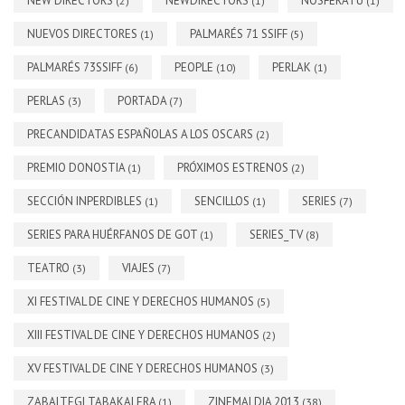
NEW DIRECTORS
NEWDIRECTORS
NOSFERATU
(2)
(1)
(1)
NUEVOS DIRECTORES
PALMARÉS 71 SSIFF
(1)
(5)
PALMARÉS 73SSIFF
PEOPLE
PERLAK
(6)
(10)
(1)
PERLAS
PORTADA
(3)
(7)
PRECANDIDATAS ESPAÑOLAS A LOS OSCARS
(2)
PREMIO DONOSTIA
PRÓXIMOS ESTRENOS
(1)
(2)
SECCIÓN INPERDIBLES
SENCILLOS
SERIES
(1)
(1)
(7)
SERIES PARA HUÉRFANOS DE GOT
SERIES_TV
(1)
(8)
TEATRO
VIAJES
(3)
(7)
XI FESTIVAL DE CINE Y DERECHOS HUMANOS
(5)
XIII FESTIVAL DE CINE Y DERECHOS HUMANOS
(2)
XV FESTIVAL DE CINE Y DERECHOS HUMANOS
(3)
ZABALTEGI TABAKALERA
ZINEMALDIA 2013
(1)
(38)