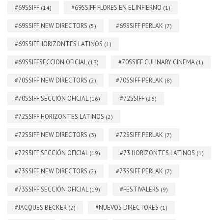
#69SSIFF
#69SSIFF FLORES EN EL INFIERNO
(14)
(1)
#69SSIFF NEW DIRECTORS
#69SSIFF PERLAK
(5)
(7)
#69SSIFFHORIZONTES LATINOS
(1)
#69SSIFFSECCION OFICIAL
#70SSIFF CULINARY CINEMA
(13)
(1)
#70SSIFF NEW DIRECTORS
#70SSIFF PERLAK
(2)
(8)
#70SSIFF SECCIÓN OFICIAL
#72SSIFF
(16)
(26)
#72SSIFF HORIZONTES LATINOS
(2)
#72SSIFF NEW DIRECTORS
#72SSIFF PERLAK
(3)
(7)
#72SSIFF SECCIÓN OFICIAL
#73 HORIZONTES LATINOS
(19)
(1)
#73SSIFF NEW DIRECTORS
#73SSIFF PERLAK
(2)
(7)
#73SSIFF SECCIÓN OFICIAL
#FESTIVALERS
(19)
(9)
#JACQUES BECKER
#NUEVOS DIRECTORES
(2)
(1)