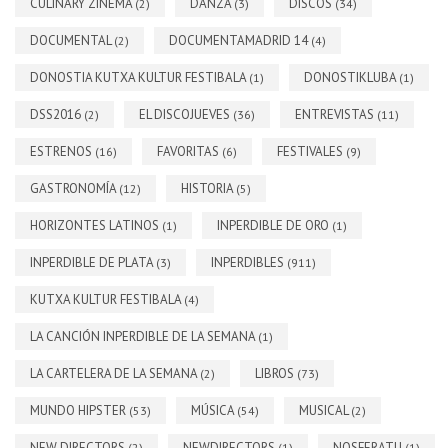
CULINARY ZINEMA
DANZA
DISCOS
(2)
(3)
(34)
DOCUMENTAL
DOCUMENTAMADRID 14
(2)
(4)
DONOSTIA KUTXA KULTUR FESTIBALA
DONOSTIKLUBA
(1)
(1)
DSS2016
EL DISCOJUEVES
ENTREVISTAS
(2)
(36)
(11)
ESTRENOS
FAVORITAS
FESTIVALES
(16)
(6)
(9)
GASTRONOMÍA
HISTORIA
(12)
(5)
HORIZONTES LATINOS
INPERDIBLE DE ORO
(1)
(1)
INPERDIBLE DE PLATA
INPERDIBLES
(3)
(911)
KUTXA KULTUR FESTIBALA
(4)
LA CANCIÓN INPERDIBLE DE LA SEMANA
(1)
LA CARTELERA DE LA SEMANA
LIBROS
(2)
(73)
MUNDO HIPSTER
MÚSICA
MUSICAL
(53)
(54)
(2)
NEW DIRECTORS
NEWDIRECTORS
NOSFERATU
(2)
(1)
(1)