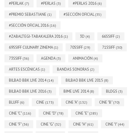
#PERLAK
#PERLAS
#PERLAS 2016
(7)
(3)
(6)
#PREMIO SEBASTIANE
#SECCIÓN OFICIAL
(1)
(35)
#SECCIÓN OFICIAL 2016
(16)
#ZABALTEGI-TABAKALERA 2016
3D
66SSIFF
(1)
(4)
(2)
69SSIFF CULINARY ZINEMA
70SSIFF
71SSIFF
(1)
(29)
(30)
73SSIFF
AGENDA
ANIMACIÓN
(36)
(3)
(4)
ARTES ESCÉNICAS
BANDAS SONORAS
(1)
(2)
BILBAO BBK LIVE 2014
BILBAO BBK LIVE 2015
(14)
(8)
BILBAO BBK LIVE 2016
BIME LIVE 2014
BLOGS
(3)
(8)
(3)
BLUFF
CINE
CINE "A"
CINE "B"
(6)
(173)
(132)
(70)
CINE "C"
CINE "D"
CINE "E"
(116)
(78)
(285)
CINE "F"
CINE "G"
CINE "H"
CINE "I"
(36)
(32)
(61)
(44)