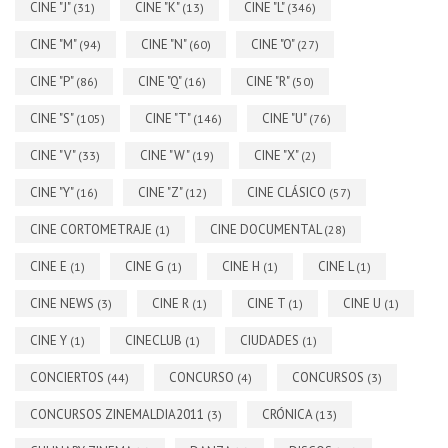
CINE "J"
CINE "K"
CINE "L"
(31)
(13)
(346)
CINE "M"
CINE "N"
CINE "O"
(94)
(60)
(27)
CINE "P"
CINE "Q"
CINE "R"
(86)
(16)
(50)
CINE "S"
CINE "T"
CINE "U"
(105)
(146)
(76)
CINE "V"
CINE "W"
CINE "X"
(33)
(19)
(2)
CINE "Y"
CINE "Z"
CINE CLÁSICO
(16)
(12)
(57)
CINE CORTOMETRAJE
CINE DOCUMENTAL
(1)
(28)
CINE E
CINE G
CINE H
CINE L
(1)
(1)
(1)
(1)
CINE NEWS
CINE R
CINE T
CINE U
(3)
(1)
(1)
(1)
CINE Y
CINECLUB
CIUDADES
(1)
(1)
(1)
CONCIERTOS
CONCURSO
CONCURSOS
(44)
(4)
(3)
CONCURSOS ZINEMALDIA2011
CRÓNICA
(3)
(13)