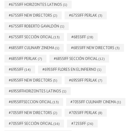
#67SSIFF HORIZONTES LATINOS
(1)
#67SSIFF NEW DIRECTORS
#67SSIFF PERLAK
(2)
(3)
#67SSIFF ROBERTO GAVALDÓN
(1)
#67SSIFF SECCIÓN OFICIAL
#68SSIFF
(13)
(28)
#68SSIFF CULINARY ZINEMA
#68SSIFF NEW DIRECTORS
(1)
(3)
#68SSIFF PERLAK
#68SSIFF SECCIÓN OFICIAL
(7)
(12)
#69SSIFF
#69SSIFF FLORES EN EL INFIERNO
(14)
(1)
#69SSIFF NEW DIRECTORS
#69SSIFF PERLAK
(5)
(7)
#69SSIFFHORIZONTES LATINOS
(1)
#69SSIFFSECCION OFICIAL
#70SSIFF CULINARY CINEMA
(13)
(1)
#70SSIFF NEW DIRECTORS
#70SSIFF PERLAK
(2)
(8)
#70SSIFF SECCIÓN OFICIAL
#72SSIFF
(16)
(26)