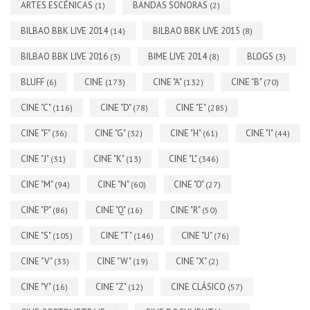
ARTES ESCÉNICAS
BANDAS SONORAS
(1)
(2)
BILBAO BBK LIVE 2014
BILBAO BBK LIVE 2015
(14)
(8)
BILBAO BBK LIVE 2016
BIME LIVE 2014
BLOGS
(3)
(8)
(3)
BLUFF
CINE
CINE "A"
CINE "B"
(6)
(173)
(132)
(70)
CINE "C"
CINE "D"
CINE "E"
(116)
(78)
(285)
CINE "F"
CINE "G"
CINE "H"
CINE "I"
(36)
(32)
(61)
(44)
CINE "J"
CINE "K"
CINE "L"
(31)
(13)
(346)
CINE "M"
CINE "N"
CINE "O"
(94)
(60)
(27)
CINE "P"
CINE "Q"
CINE "R"
(86)
(16)
(50)
CINE "S"
CINE "T"
CINE "U"
(105)
(146)
(76)
CINE "V"
CINE "W"
CINE "X"
(33)
(19)
(2)
CINE "Y"
CINE "Z"
CINE CLÁSICO
(16)
(12)
(57)