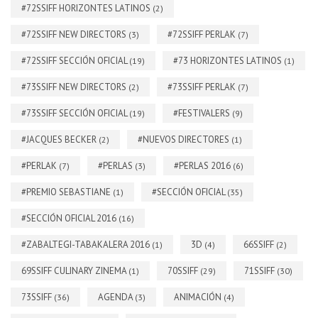
#72SSIFF HORIZONTES LATINOS
(2)
#72SSIFF NEW DIRECTORS
#72SSIFF PERLAK
(3)
(7)
#72SSIFF SECCIÓN OFICIAL
#73 HORIZONTES LATINOS
(19)
(1)
#73SSIFF NEW DIRECTORS
#73SSIFF PERLAK
(2)
(7)
#73SSIFF SECCIÓN OFICIAL
#FESTIVALERS
(19)
(9)
#JACQUES BECKER
#NUEVOS DIRECTORES
(2)
(1)
#PERLAK
#PERLAS
#PERLAS 2016
(7)
(3)
(6)
#PREMIO SEBASTIANE
#SECCIÓN OFICIAL
(1)
(35)
#SECCIÓN OFICIAL 2016
(16)
#ZABALTEGI-TABAKALERA 2016
3D
66SSIFF
(1)
(4)
(2)
69SSIFF CULINARY ZINEMA
70SSIFF
71SSIFF
(1)
(29)
(30)
73SSIFF
AGENDA
ANIMACIÓN
(36)
(3)
(4)