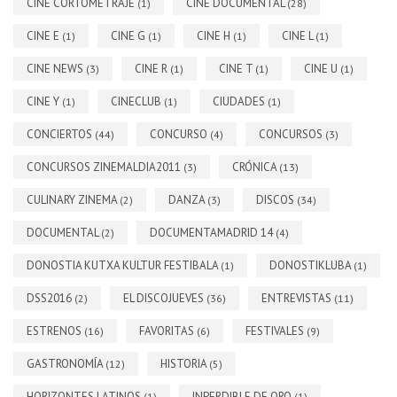
CINE CORTOMETRAJE
CINE DOCUMENTAL
(1)
(28)
CINE E
CINE G
CINE H
CINE L
(1)
(1)
(1)
(1)
CINE NEWS
CINE R
CINE T
CINE U
(3)
(1)
(1)
(1)
CINE Y
CINECLUB
CIUDADES
(1)
(1)
(1)
CONCIERTOS
CONCURSO
CONCURSOS
(44)
(4)
(3)
CONCURSOS ZINEMALDIA2011
CRÓNICA
(3)
(13)
CULINARY ZINEMA
DANZA
DISCOS
(2)
(3)
(34)
DOCUMENTAL
DOCUMENTAMADRID 14
(2)
(4)
DONOSTIA KUTXA KULTUR FESTIBALA
DONOSTIKLUBA
(1)
(1)
DSS2016
EL DISCOJUEVES
ENTREVISTAS
(2)
(36)
(11)
ESTRENOS
FAVORITAS
FESTIVALES
(16)
(6)
(9)
GASTRONOMÍA
HISTORIA
(12)
(5)
HORIZONTES LATINOS
INPERDIBLE DE ORO
(1)
(1)