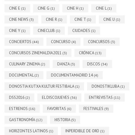
CINE E
CINE G
CINE H
CINE L
(1)
(1)
(1)
(1)
CINE NEWS
CINE R
CINE T
CINE U
(3)
(1)
(1)
(1)
CINE Y
CINECLUB
CIUDADES
(1)
(1)
(1)
CONCIERTOS
CONCURSO
CONCURSOS
(44)
(4)
(3)
CONCURSOS ZINEMALDIA2011
CRÓNICA
(3)
(13)
CULINARY ZINEMA
DANZA
DISCOS
(2)
(3)
(34)
DOCUMENTAL
DOCUMENTAMADRID 14
(2)
(4)
DONOSTIA KUTXA KULTUR FESTIBALA
DONOSTIKLUBA
(1)
(1)
DSS2016
EL DISCOJUEVES
ENTREVISTAS
(2)
(36)
(11)
ESTRENOS
FAVORITAS
FESTIVALES
(16)
(6)
(9)
GASTRONOMÍA
HISTORIA
(12)
(5)
HORIZONTES LATINOS
INPERDIBLE DE ORO
(1)
(1)