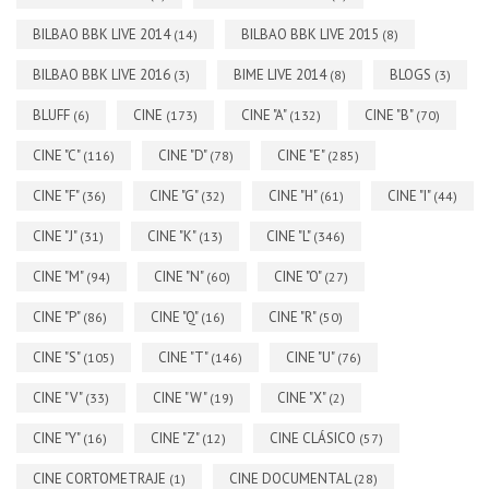
BILBAO BBK LIVE 2014
BILBAO BBK LIVE 2015
(14)
(8)
BILBAO BBK LIVE 2016
BIME LIVE 2014
BLOGS
(3)
(8)
(3)
BLUFF
CINE
CINE "A"
CINE "B"
(6)
(173)
(132)
(70)
CINE "C"
CINE "D"
CINE "E"
(116)
(78)
(285)
CINE "F"
CINE "G"
CINE "H"
CINE "I"
(36)
(32)
(61)
(44)
CINE "J"
CINE "K"
CINE "L"
(31)
(13)
(346)
CINE "M"
CINE "N"
CINE "O"
(94)
(60)
(27)
CINE "P"
CINE "Q"
CINE "R"
(86)
(16)
(50)
CINE "S"
CINE "T"
CINE "U"
(105)
(146)
(76)
CINE "V"
CINE "W"
CINE "X"
(33)
(19)
(2)
CINE "Y"
CINE "Z"
CINE CLÁSICO
(16)
(12)
(57)
CINE CORTOMETRAJE
CINE DOCUMENTAL
(1)
(28)