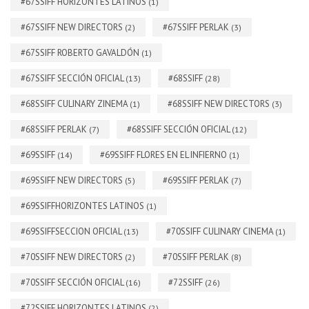
#67SSIFF HORIZONTES LATINOS
(1)
#67SSIFF NEW DIRECTORS
#67SSIFF PERLAK
(2)
(3)
#67SSIFF ROBERTO GAVALDÓN
(1)
#67SSIFF SECCIÓN OFICIAL
#68SSIFF
(13)
(28)
#68SSIFF CULINARY ZINEMA
#68SSIFF NEW DIRECTORS
(1)
(3)
#68SSIFF PERLAK
#68SSIFF SECCIÓN OFICIAL
(7)
(12)
#69SSIFF
#69SSIFF FLORES EN EL INFIERNO
(14)
(1)
#69SSIFF NEW DIRECTORS
#69SSIFF PERLAK
(5)
(7)
#69SSIFFHORIZONTES LATINOS
(1)
#69SSIFFSECCION OFICIAL
#70SSIFF CULINARY CINEMA
(13)
(1)
#70SSIFF NEW DIRECTORS
#70SSIFF PERLAK
(2)
(8)
#70SSIFF SECCIÓN OFICIAL
#72SSIFF
(16)
(26)
#72SSIFF HORIZONTES LATINOS
(2)