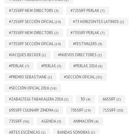
#72SSIFF NEW DIRECTORS
#72SSIFF PERLAK
(3)
(7)
#72SSIFF SECCIÓN OFICIAL
#73 HORIZONTES LATINOS
(19)
(1)
#73SSIFF NEW DIRECTORS
#73SSIFF PERLAK
(2)
(7)
#73SSIFF SECCIÓN OFICIAL
#FESTIVALERS
(19)
(9)
#JACQUES BECKER
#NUEVOS DIRECTORES
(2)
(1)
#PERLAK
#PERLAS
#PERLAS 2016
(7)
(3)
(6)
#PREMIO SEBASTIANE
#SECCIÓN OFICIAL
(1)
(35)
#SECCIÓN OFICIAL 2016
(16)
#ZABALTEGI-TABAKALERA 2016
3D
66SSIFF
(1)
(4)
(2)
69SSIFF CULINARY ZINEMA
70SSIFF
71SSIFF
(1)
(29)
(30)
73SSIFF
AGENDA
ANIMACIÓN
(36)
(3)
(4)
ARTES ESCÉNICAS
BANDAS SONORAS
(1)
(2)