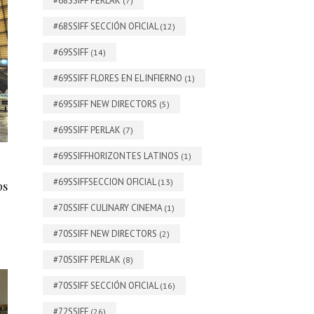
#68SSIFF PERLAK
(7)
#68SSIFF SECCIÓN OFICIAL
(12)
#69SSIFF
(14)
#69SSIFF FLORES EN EL INFIERNO
(1)
#69SSIFF NEW DIRECTORS
(5)
#69SSIFF PERLAK
(7)
#69SSIFFHORIZONTES LATINOS
(1)
#69SSIFFSECCION OFICIAL
(13)
ps
#70SSIFF CULINARY CINEMA
(1)
#70SSIFF NEW DIRECTORS
(2)
#70SSIFF PERLAK
(8)
#70SSIFF SECCIÓN OFICIAL
(16)
#72SSIFF
(26)