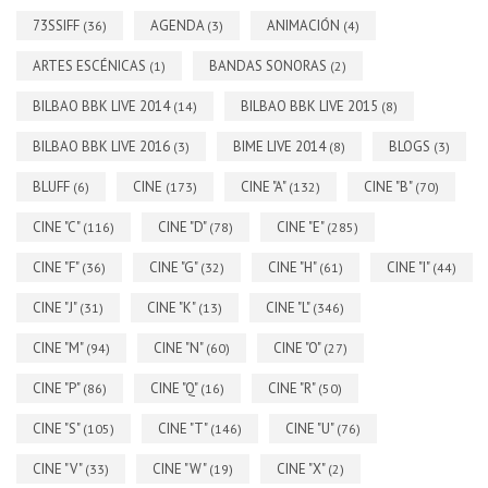
73SSIFF
AGENDA
ANIMACIÓN
(36)
(3)
(4)
ARTES ESCÉNICAS
BANDAS SONORAS
(1)
(2)
BILBAO BBK LIVE 2014
BILBAO BBK LIVE 2015
(14)
(8)
BILBAO BBK LIVE 2016
BIME LIVE 2014
BLOGS
(3)
(8)
(3)
BLUFF
CINE
CINE "A"
CINE "B"
(6)
(173)
(132)
(70)
CINE "C"
CINE "D"
CINE "E"
(116)
(78)
(285)
CINE "F"
CINE "G"
CINE "H"
CINE "I"
(36)
(32)
(61)
(44)
CINE "J"
CINE "K"
CINE "L"
(31)
(13)
(346)
CINE "M"
CINE "N"
CINE "O"
(94)
(60)
(27)
CINE "P"
CINE "Q"
CINE "R"
(86)
(16)
(50)
CINE "S"
CINE "T"
CINE "U"
(105)
(146)
(76)
CINE "V"
CINE "W"
CINE "X"
(33)
(19)
(2)