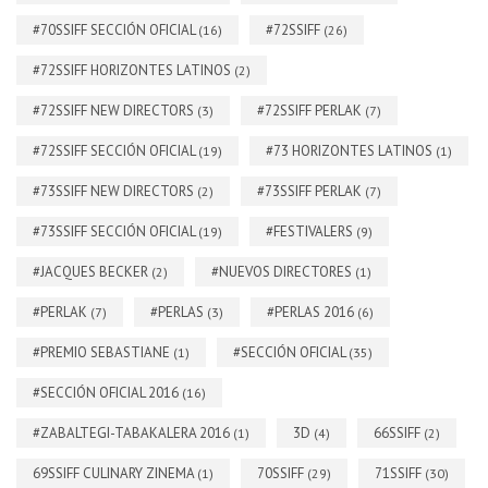
#70SSIFF SECCIÓN OFICIAL
#72SSIFF
(16)
(26)
#72SSIFF HORIZONTES LATINOS
(2)
#72SSIFF NEW DIRECTORS
#72SSIFF PERLAK
(3)
(7)
#72SSIFF SECCIÓN OFICIAL
#73 HORIZONTES LATINOS
(19)
(1)
#73SSIFF NEW DIRECTORS
#73SSIFF PERLAK
(2)
(7)
#73SSIFF SECCIÓN OFICIAL
#FESTIVALERS
(19)
(9)
#JACQUES BECKER
#NUEVOS DIRECTORES
(2)
(1)
#PERLAK
#PERLAS
#PERLAS 2016
(7)
(3)
(6)
#PREMIO SEBASTIANE
#SECCIÓN OFICIAL
(1)
(35)
#SECCIÓN OFICIAL 2016
(16)
#ZABALTEGI-TABAKALERA 2016
3D
66SSIFF
(1)
(4)
(2)
69SSIFF CULINARY ZINEMA
70SSIFF
71SSIFF
(1)
(29)
(30)