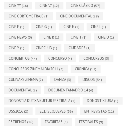
CINE "Y"
CINE "Z"
CINE CLÁSICO
(16)
(12)
(57)
CINE CORTOMETRAJE
CINE DOCUMENTAL
(1)
(28)
CINE E
CINE G
CINE H
CINE L
(1)
(1)
(1)
(1)
CINE NEWS
CINE R
CINE T
CINE U
(3)
(1)
(1)
(1)
CINE Y
CINECLUB
CIUDADES
(1)
(1)
(1)
CONCIERTOS
CONCURSO
CONCURSOS
(44)
(4)
(3)
CONCURSOS ZINEMALDIA2011
CRÓNICA
(3)
(13)
CULINARY ZINEMA
DANZA
DISCOS
(2)
(3)
(34)
DOCUMENTAL
DOCUMENTAMADRID 14
(2)
(4)
DONOSTIA KUTXA KULTUR FESTIBALA
DONOSTIKLUBA
(1)
(1)
DSS2016
EL DISCOJUEVES
ENTREVISTAS
(2)
(36)
(11)
ESTRENOS
FAVORITAS
FESTIVALES
(16)
(6)
(9)