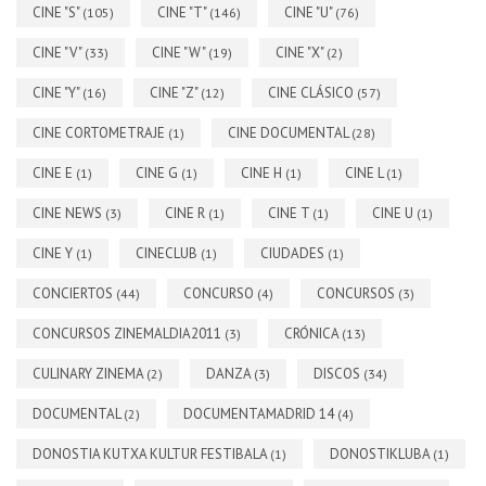
CINE "S"
CINE "T"
CINE "U"
(105)
(146)
(76)
CINE "V"
CINE "W"
CINE "X"
(33)
(19)
(2)
CINE "Y"
CINE "Z"
CINE CLÁSICO
(16)
(12)
(57)
CINE CORTOMETRAJE
CINE DOCUMENTAL
(1)
(28)
CINE E
CINE G
CINE H
CINE L
(1)
(1)
(1)
(1)
CINE NEWS
CINE R
CINE T
CINE U
(3)
(1)
(1)
(1)
CINE Y
CINECLUB
CIUDADES
(1)
(1)
(1)
CONCIERTOS
CONCURSO
CONCURSOS
(44)
(4)
(3)
CONCURSOS ZINEMALDIA2011
CRÓNICA
(3)
(13)
CULINARY ZINEMA
DANZA
DISCOS
(2)
(3)
(34)
DOCUMENTAL
DOCUMENTAMADRID 14
(2)
(4)
DONOSTIA KUTXA KULTUR FESTIBALA
DONOSTIKLUBA
(1)
(1)