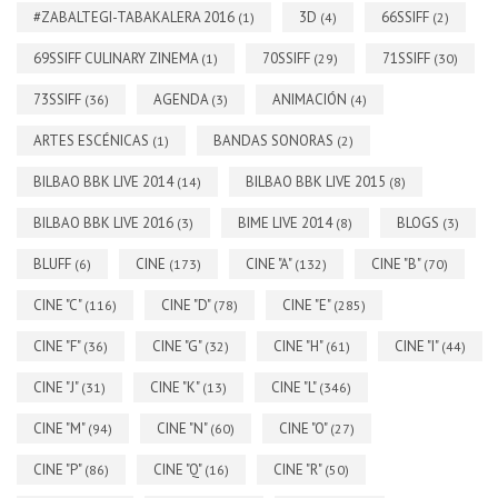
#ZABALTEGI-TABAKALERA 2016
3D
66SSIFF
(1)
(4)
(2)
69SSIFF CULINARY ZINEMA
70SSIFF
71SSIFF
(1)
(29)
(30)
73SSIFF
AGENDA
ANIMACIÓN
(36)
(3)
(4)
ARTES ESCÉNICAS
BANDAS SONORAS
(1)
(2)
BILBAO BBK LIVE 2014
BILBAO BBK LIVE 2015
(14)
(8)
BILBAO BBK LIVE 2016
BIME LIVE 2014
BLOGS
(3)
(8)
(3)
BLUFF
CINE
CINE "A"
CINE "B"
(6)
(173)
(132)
(70)
CINE "C"
CINE "D"
CINE "E"
(116)
(78)
(285)
CINE "F"
CINE "G"
CINE "H"
CINE "I"
(36)
(32)
(61)
(44)
CINE "J"
CINE "K"
CINE "L"
(31)
(13)
(346)
CINE "M"
CINE "N"
CINE "O"
(94)
(60)
(27)
CINE "P"
CINE "Q"
CINE "R"
(86)
(16)
(50)