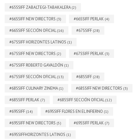
#65SSIFF ZABALTEGI-TABAKALERA
(2)
#66SSIFF NEW DIRECTORS
#66SSIFF PERLAK
(3)
(4)
#66SSIFF SECCIÓN OFICIAL
#67SSIFF
(16)
(28)
#67SSIFF HORIZONTES LATINOS
(1)
#67SSIFF NEW DIRECTORS
#67SSIFF PERLAK
(2)
(3)
#67SSIFF ROBERTO GAVALDÓN
(1)
#67SSIFF SECCIÓN OFICIAL
#68SSIFF
(13)
(28)
#68SSIFF CULINARY ZINEMA
#68SSIFF NEW DIRECTORS
(1)
(3)
#68SSIFF PERLAK
#68SSIFF SECCIÓN OFICIAL
(7)
(12)
#69SSIFF
#69SSIFF FLORES EN EL INFIERNO
(14)
(1)
#69SSIFF NEW DIRECTORS
#69SSIFF PERLAK
(5)
(7)
#69SSIFFHORIZONTES LATINOS
(1)