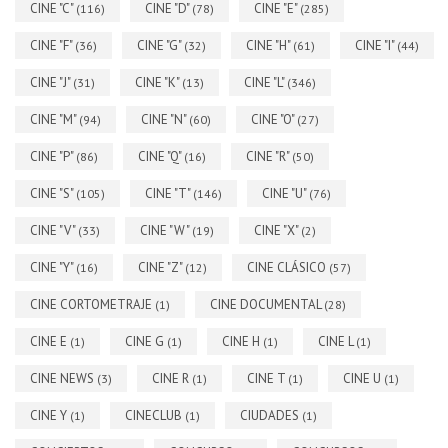
CINE "C"
CINE "D"
CINE "E"
(116)
(78)
(285)
CINE "F"
CINE "G"
CINE "H"
CINE "I"
(36)
(32)
(61)
(44)
CINE "J"
CINE "K"
CINE "L"
(31)
(13)
(346)
CINE "M"
CINE "N"
CINE "O"
(94)
(60)
(27)
CINE "P"
CINE "Q"
CINE "R"
(86)
(16)
(50)
CINE "S"
CINE "T"
CINE "U"
(105)
(146)
(76)
CINE "V"
CINE "W"
CINE "X"
(33)
(19)
(2)
CINE "Y"
CINE "Z"
CINE CLÁSICO
(16)
(12)
(57)
CINE CORTOMETRAJE
CINE DOCUMENTAL
(1)
(28)
CINE E
CINE G
CINE H
CINE L
(1)
(1)
(1)
(1)
CINE NEWS
CINE R
CINE T
CINE U
(3)
(1)
(1)
(1)
CINE Y
CINECLUB
CIUDADES
(1)
(1)
(1)