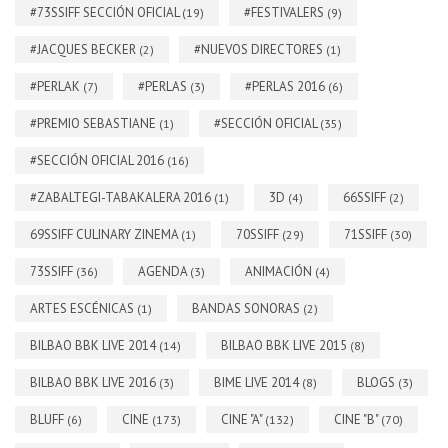
#73SSIFF SECCIÓN OFICIAL
#FESTIVALERS
(19)
(9)
#JACQUES BECKER
#NUEVOS DIRECTORES
(2)
(1)
#PERLAK
#PERLAS
#PERLAS 2016
(7)
(3)
(6)
#PREMIO SEBASTIANE
#SECCIÓN OFICIAL
(1)
(35)
#SECCIÓN OFICIAL 2016
(16)
#ZABALTEGI-TABAKALERA 2016
3D
66SSIFF
(1)
(4)
(2)
69SSIFF CULINARY ZINEMA
70SSIFF
71SSIFF
(1)
(29)
(30)
73SSIFF
AGENDA
ANIMACIÓN
(36)
(3)
(4)
ARTES ESCÉNICAS
BANDAS SONORAS
(1)
(2)
BILBAO BBK LIVE 2014
BILBAO BBK LIVE 2015
(14)
(8)
BILBAO BBK LIVE 2016
BIME LIVE 2014
BLOGS
(3)
(8)
(3)
BLUFF
CINE
CINE "A"
CINE "B"
(6)
(173)
(132)
(70)