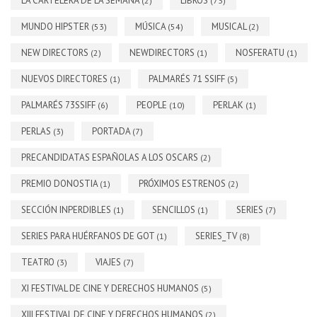
LA CARTELERA DE LA SEMANA
LIBROS
(2)
(73)
MUNDO HIPSTER
MÚSICA
MUSICAL
(53)
(54)
(2)
NEW DIRECTORS
NEWDIRECTORS
NOSFERATU
(2)
(1)
(1)
NUEVOS DIRECTORES
PALMARÉS 71 SSIFF
(1)
(5)
PALMARÉS 73SSIFF
PEOPLE
PERLAK
(6)
(10)
(1)
PERLAS
PORTADA
(3)
(7)
PRECANDIDATAS ESPAÑOLAS A LOS OSCARS
(2)
PREMIO DONOSTIA
PRÓXIMOS ESTRENOS
(1)
(2)
SECCIÓN INPERDIBLES
SENCILLOS
SERIES
(1)
(1)
(7)
SERIES PARA HUÉRFANOS DE GOT
SERIES_TV
(1)
(8)
TEATRO
VIAJES
(3)
(7)
XI FESTIVAL DE CINE Y DERECHOS HUMANOS
(5)
XIII FESTIVAL DE CINE Y DERECHOS HUMANOS
(2)