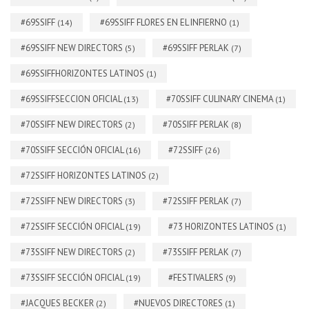
#69SSIFF
#69SSIFF FLORES EN EL INFIERNO
(14)
(1)
#69SSIFF NEW DIRECTORS
#69SSIFF PERLAK
(5)
(7)
#69SSIFFHORIZONTES LATINOS
(1)
#69SSIFFSECCION OFICIAL
#70SSIFF CULINARY CINEMA
(13)
(1)
#70SSIFF NEW DIRECTORS
#70SSIFF PERLAK
(2)
(8)
#70SSIFF SECCIÓN OFICIAL
#72SSIFF
(16)
(26)
#72SSIFF HORIZONTES LATINOS
(2)
#72SSIFF NEW DIRECTORS
#72SSIFF PERLAK
(3)
(7)
#72SSIFF SECCIÓN OFICIAL
#73 HORIZONTES LATINOS
(19)
(1)
#73SSIFF NEW DIRECTORS
#73SSIFF PERLAK
(2)
(7)
#73SSIFF SECCIÓN OFICIAL
#FESTIVALERS
(19)
(9)
#JACQUES BECKER
#NUEVOS DIRECTORES
(2)
(1)