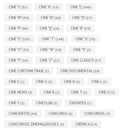
CINE "J"
CINE "K"
CINE "L"
(31)
(13)
(346)
CINE "M"
CINE "N"
CINE "O"
(94)
(60)
(27)
CINE "P"
CINE "Q"
CINE "R"
(86)
(16)
(50)
CINE "S"
CINE "T"
CINE "U"
(105)
(146)
(76)
CINE "V"
CINE "W"
CINE "X"
(33)
(19)
(2)
CINE "Y"
CINE "Z"
CINE CLÁSICO
(16)
(12)
(57)
CINE CORTOMETRAJE
CINE DOCUMENTAL
(1)
(28)
CINE E
CINE G
CINE H
CINE L
(1)
(1)
(1)
(1)
CINE NEWS
CINE R
CINE T
CINE U
(3)
(1)
(1)
(1)
CINE Y
CINECLUB
CIUDADES
(1)
(1)
(1)
CONCIERTOS
CONCURSO
CONCURSOS
(44)
(4)
(3)
CONCURSOS ZINEMALDIA2011
CRÓNICA
(3)
(13)