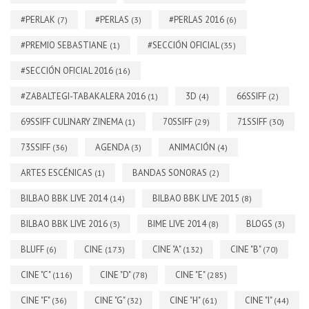
#PERLAK
#PERLAS
#PERLAS 2016
(7)
(3)
(6)
#PREMIO SEBASTIANE
#SECCIÓN OFICIAL
(1)
(35)
#SECCIÓN OFICIAL 2016
(16)
#ZABALTEGI-TABAKALERA 2016
3D
66SSIFF
(1)
(4)
(2)
69SSIFF CULINARY ZINEMA
70SSIFF
71SSIFF
(1)
(29)
(30)
73SSIFF
AGENDA
ANIMACIÓN
(36)
(3)
(4)
ARTES ESCÉNICAS
BANDAS SONORAS
(1)
(2)
BILBAO BBK LIVE 2014
BILBAO BBK LIVE 2015
(14)
(8)
BILBAO BBK LIVE 2016
BIME LIVE 2014
BLOGS
(3)
(8)
(3)
BLUFF
CINE
CINE "A"
CINE "B"
(6)
(173)
(132)
(70)
CINE "C"
CINE "D"
CINE "E"
(116)
(78)
(285)
CINE "F"
CINE "G"
CINE "H"
CINE "I"
(36)
(32)
(61)
(44)