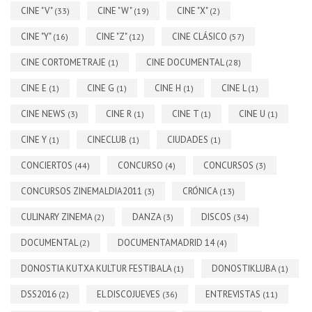
CINE "V"
CINE "W"
CINE "X"
(33)
(19)
(2)
CINE "Y"
CINE "Z"
CINE CLÁSICO
(16)
(12)
(57)
CINE CORTOMETRAJE
CINE DOCUMENTAL
(1)
(28)
CINE E
CINE G
CINE H
CINE L
(1)
(1)
(1)
(1)
CINE NEWS
CINE R
CINE T
CINE U
(3)
(1)
(1)
(1)
CINE Y
CINECLUB
CIUDADES
(1)
(1)
(1)
CONCIERTOS
CONCURSO
CONCURSOS
(44)
(4)
(3)
CONCURSOS ZINEMALDIA2011
CRÓNICA
(3)
(13)
CULINARY ZINEMA
DANZA
DISCOS
(2)
(3)
(34)
DOCUMENTAL
DOCUMENTAMADRID 14
(2)
(4)
DONOSTIA KUTXA KULTUR FESTIBALA
DONOSTIKLUBA
(1)
(1)
DSS2016
EL DISCOJUEVES
ENTREVISTAS
(2)
(36)
(11)