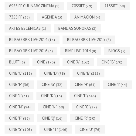
69SSIFF CULINARY ZINEMA
70SSIFF
71SSIFF
(1)
(29)
(30)
73SSIFF
AGENDA
ANIMACIÓN
(36)
(3)
(4)
ARTES ESCÉNICAS
BANDAS SONORAS
(1)
(2)
BILBAO BBK LIVE 2014
BILBAO BBK LIVE 2015
(14)
(8)
BILBAO BBK LIVE 2016
BIME LIVE 2014
BLOGS
(3)
(8)
(3)
BLUFF
CINE
CINE "A"
CINE "B"
(6)
(173)
(132)
(70)
CINE "C"
CINE "D"
CINE "E"
(116)
(78)
(285)
CINE "F"
CINE "G"
CINE "H"
CINE "I"
(36)
(32)
(61)
(44)
CINE "J"
CINE "K"
CINE "L"
(31)
(13)
(346)
CINE "M"
CINE "N"
CINE "O"
(94)
(60)
(27)
CINE "P"
CINE "Q"
CINE "R"
(86)
(16)
(50)
CINE "S"
CINE "T"
CINE "U"
(105)
(146)
(76)