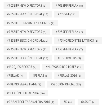
#70SSIFF NEW DIRECTORS
#70SSIFF PERLAK
(2)
(8)
#70SSIFF SECCIÓN OFICIAL
#72SSIFF
(16)
(26)
#72SSIFF HORIZONTES LATINOS
(2)
#72SSIFF NEW DIRECTORS
#72SSIFF PERLAK
(3)
(7)
#72SSIFF SECCIÓN OFICIAL
#73 HORIZONTES LATINOS
(19)
(1)
#73SSIFF NEW DIRECTORS
#73SSIFF PERLAK
(2)
(7)
#73SSIFF SECCIÓN OFICIAL
#FESTIVALERS
(19)
(9)
#JACQUES BECKER
#NUEVOS DIRECTORES
(2)
(1)
#PERLAK
#PERLAS
#PERLAS 2016
(7)
(3)
(6)
#PREMIO SEBASTIANE
#SECCIÓN OFICIAL
(1)
(35)
#SECCIÓN OFICIAL 2016
(16)
#ZABALTEGI-TABAKALERA 2016
3D
66SSIFF
(1)
(4)
(2)