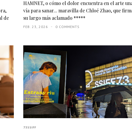
HAMNET, o cómo el dolor encuentra en el arte un
ora,
vía para sanar... maravilla de Chloé Zhao, que firm
al de
su largo más aclamado *****
FEB. 23, 2026
0 COMMENTS
73SSIFF