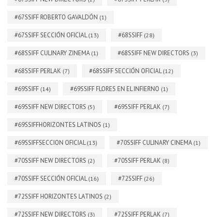
#67SSIFF ROBERTO GAVALDÓN
(1)
#67SSIFF SECCIÓN OFICIAL
#68SSIFF
(13)
(28)
#68SSIFF CULINARY ZINEMA
#68SSIFF NEW DIRECTORS
(1)
(3)
#68SSIFF PERLAK
#68SSIFF SECCIÓN OFICIAL
(7)
(12)
#69SSIFF
#69SSIFF FLORES EN EL INFIERNO
(14)
(1)
#69SSIFF NEW DIRECTORS
#69SSIFF PERLAK
(5)
(7)
#69SSIFFHORIZONTES LATINOS
(1)
#69SSIFFSECCION OFICIAL
#70SSIFF CULINARY CINEMA
(13)
(1)
#70SSIFF NEW DIRECTORS
#70SSIFF PERLAK
(2)
(8)
#70SSIFF SECCIÓN OFICIAL
#72SSIFF
(16)
(26)
#72SSIFF HORIZONTES LATINOS
(2)
#72SSIFF NEW DIRECTORS
#72SSIFF PERLAK
(3)
(7)