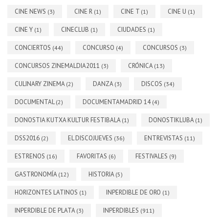
CINE NEWS
CINE R
CINE T
CINE U
(3)
(1)
(1)
(1)
CINE Y
CINECLUB
CIUDADES
(1)
(1)
(1)
CONCIERTOS
CONCURSO
CONCURSOS
(44)
(4)
(3)
CONCURSOS ZINEMALDIA2011
CRÓNICA
(3)
(13)
CULINARY ZINEMA
DANZA
DISCOS
(2)
(3)
(34)
DOCUMENTAL
DOCUMENTAMADRID 14
(2)
(4)
DONOSTIA KUTXA KULTUR FESTIBALA
DONOSTIKLUBA
(1)
(1)
DSS2016
EL DISCOJUEVES
ENTREVISTAS
(2)
(36)
(11)
ESTRENOS
FAVORITAS
FESTIVALES
(16)
(6)
(9)
GASTRONOMÍA
HISTORIA
(12)
(5)
HORIZONTES LATINOS
INPERDIBLE DE ORO
(1)
(1)
INPERDIBLE DE PLATA
INPERDIBLES
(3)
(911)