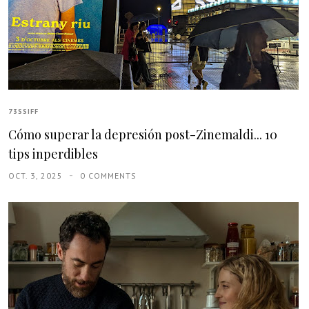
73SSIFF
Cómo superar la depresión post-Zinemaldi... 10
tips inperdibles
OCT. 3, 2025
0 COMMENTS