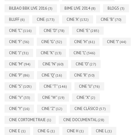
BILBAO BBK LIVE 2016
BIME LIVE 2014
BLOGS
(3)
(8)
(3)
BLUFF
CINE
CINE "A"
CINE "B"
(6)
(173)
(132)
(70)
CINE "C"
CINE "D"
CINE "E"
(116)
(78)
(285)
CINE "F"
CINE "G"
CINE "H"
CINE "I"
(36)
(32)
(61)
(44)
CINE "J"
CINE "K"
CINE "L"
(31)
(13)
(346)
CINE "M"
CINE "N"
CINE "O"
(94)
(60)
(27)
CINE "P"
CINE "Q"
CINE "R"
(86)
(16)
(50)
CINE "S"
CINE "T"
CINE "U"
(105)
(146)
(76)
CINE "V"
CINE "W"
CINE "X"
(33)
(19)
(2)
CINE "Y"
CINE "Z"
CINE CLÁSICO
(16)
(12)
(57)
CINE CORTOMETRAJE
CINE DOCUMENTAL
(1)
(28)
CINE E
CINE G
CINE H
CINE L
(1)
(1)
(1)
(1)