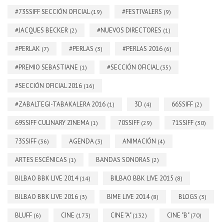
#73SSIFF SECCIÓN OFICIAL
#FESTIVALERS
(19)
(9)
#JACQUES BECKER
#NUEVOS DIRECTORES
(2)
(1)
#PERLAK
#PERLAS
#PERLAS 2016
(7)
(3)
(6)
#PREMIO SEBASTIANE
#SECCIÓN OFICIAL
(1)
(35)
#SECCIÓN OFICIAL 2016
(16)
#ZABALTEGI-TABAKALERA 2016
3D
66SSIFF
(1)
(4)
(2)
69SSIFF CULINARY ZINEMA
70SSIFF
71SSIFF
(1)
(29)
(30)
73SSIFF
AGENDA
ANIMACIÓN
(36)
(3)
(4)
ARTES ESCÉNICAS
BANDAS SONORAS
(1)
(2)
BILBAO BBK LIVE 2014
BILBAO BBK LIVE 2015
(14)
(8)
BILBAO BBK LIVE 2016
BIME LIVE 2014
BLOGS
(3)
(8)
(3)
BLUFF
CINE
CINE "A"
CINE "B"
(6)
(173)
(132)
(70)