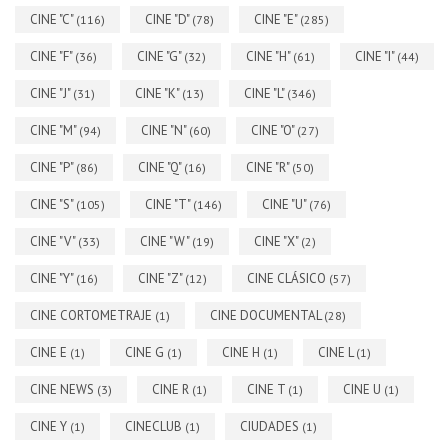
CINE "C"
CINE "D"
CINE "E"
(116)
(78)
(285)
CINE "F"
CINE "G"
CINE "H"
CINE "I"
(36)
(32)
(61)
(44)
CINE "J"
CINE "K"
CINE "L"
(31)
(13)
(346)
CINE "M"
CINE "N"
CINE "O"
(94)
(60)
(27)
CINE "P"
CINE "Q"
CINE "R"
(86)
(16)
(50)
CINE "S"
CINE "T"
CINE "U"
(105)
(146)
(76)
CINE "V"
CINE "W"
CINE "X"
(33)
(19)
(2)
CINE "Y"
CINE "Z"
CINE CLÁSICO
(16)
(12)
(57)
CINE CORTOMETRAJE
CINE DOCUMENTAL
(1)
(28)
CINE E
CINE G
CINE H
CINE L
(1)
(1)
(1)
(1)
CINE NEWS
CINE R
CINE T
CINE U
(3)
(1)
(1)
(1)
CINE Y
CINECLUB
CIUDADES
(1)
(1)
(1)