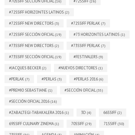
#70SSIFF SECCIÓN OFICIAL
#72SSIFF
(16)
(26)
#72SSIFF HORIZONTES LATINOS
(2)
#72SSIFF NEW DIRECTORS
#72SSIFF PERLAK
(3)
(7)
#72SSIFF SECCIÓN OFICIAL
#73 HORIZONTES LATINOS
(19)
(1)
#73SSIFF NEW DIRECTORS
#73SSIFF PERLAK
(2)
(7)
#73SSIFF SECCIÓN OFICIAL
#FESTIVALERS
(19)
(9)
#JACQUES BECKER
#NUEVOS DIRECTORES
(2)
(1)
#PERLAK
#PERLAS
#PERLAS 2016
(7)
(3)
(6)
#PREMIO SEBASTIANE
#SECCIÓN OFICIAL
(1)
(35)
#SECCIÓN OFICIAL 2016
(16)
#ZABALTEGI-TABAKALERA 2016
3D
66SSIFF
(1)
(4)
(2)
69SSIFF CULINARY ZINEMA
70SSIFF
71SSIFF
(1)
(29)
(30)
73SSIFF
AGENDA
ANIMACIÓN
(36)
(3)
(4)