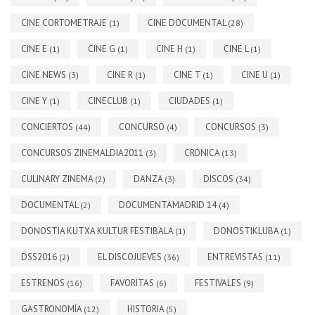
CINE CORTOMETRAJE
CINE DOCUMENTAL
(1)
(28)
CINE E
CINE G
CINE H
CINE L
(1)
(1)
(1)
(1)
CINE NEWS
CINE R
CINE T
CINE U
(3)
(1)
(1)
(1)
CINE Y
CINECLUB
CIUDADES
(1)
(1)
(1)
CONCIERTOS
CONCURSO
CONCURSOS
(44)
(4)
(3)
CONCURSOS ZINEMALDIA2011
CRÓNICA
(3)
(13)
CULINARY ZINEMA
DANZA
DISCOS
(2)
(3)
(34)
DOCUMENTAL
DOCUMENTAMADRID 14
(2)
(4)
DONOSTIA KUTXA KULTUR FESTIBALA
DONOSTIKLUBA
(1)
(1)
DSS2016
EL DISCOJUEVES
ENTREVISTAS
(2)
(36)
(11)
ESTRENOS
FAVORITAS
FESTIVALES
(16)
(6)
(9)
GASTRONOMÍA
HISTORIA
(12)
(5)