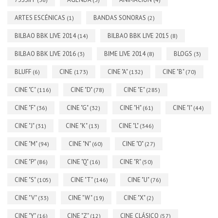
ARTES ESCÉNICAS
BANDAS SONORAS
(1)
(2)
BILBAO BBK LIVE 2014
BILBAO BBK LIVE 2015
(14)
(8)
BILBAO BBK LIVE 2016
BIME LIVE 2014
BLOGS
(3)
(8)
(3)
BLUFF
CINE
CINE "A"
CINE "B"
(6)
(173)
(132)
(70)
CINE "C"
CINE "D"
CINE "E"
(116)
(78)
(285)
CINE "F"
CINE "G"
CINE "H"
CINE "I"
(36)
(32)
(61)
(44)
CINE "J"
CINE "K"
CINE "L"
(31)
(13)
(346)
CINE "M"
CINE "N"
CINE "O"
(94)
(60)
(27)
CINE "P"
CINE "Q"
CINE "R"
(86)
(16)
(50)
CINE "S"
CINE "T"
CINE "U"
(105)
(146)
(76)
CINE "V"
CINE "W"
CINE "X"
(33)
(19)
(2)
CINE "Y"
CINE "Z"
CINE CLÁSICO
(16)
(12)
(57)