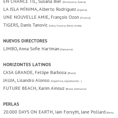
EN CHANCE TIL, Susana Bier
(Dinamarca, Suecia)
LA ISLA MÍNIMA, Alberto Rodríguez
(España)
UNE NOUVELLE AMIE, François Ozon
(Francia)
TIGERS, Danis Tanovic
(India, Francia, Reino Unido)
NUEVOS DIRECTORES
LIMBO, Anna Sofie Hartman
(Alemania)
HORIZONTES LATINOS
CASA GRANDE, Fellipe Barbosa
(Brasil)
JAUJA, Lisandro Alonso
(Argentina, coproducción...)
FUTURE BEACH, Karim Aïnouz
(Brasil, Alemania)
PERLAS
20.000 DAYS ON EARTH, Iain Forsyth, Jane Pollard
(Reino