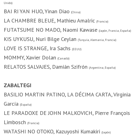
Unido)
BAI RI YAN HUO, Yinan Diao
(China)
LA CHAMBRE BLEUE, Mathieu Amalric
(Francia)
FUTATSUME NO MADO, Naomi Kawase
(Japón, Francia, España)
KIS UYKUSU, Nuri Bilge Ceylan
(Turquía, Alemania, Francia)
LOVE IS STRANGE, Ira Sachs
(EEUU)
MOMMY, Xavier Dolan
(Canadá)
RELATOS SALVAJES, Damián Szifrón
(Argentina, España)
ZABALTEGI
BASILIO MARTIN PATINO, LA DÉCIMA CARTA, Virginia
García
(España)
LE PARADOXE DE JOHN MALKOVICH, Pierre François
Limbosch
(Francia)
WATASHI NO OTOKO, Kazuyoshi Kumakiri
(Japón)