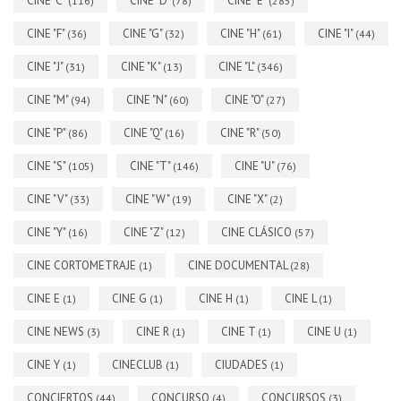
CINE "C"
CINE "D"
CINE "E"
(116)
(78)
(285)
CINE "F"
CINE "G"
CINE "H"
CINE "I"
(36)
(32)
(61)
(44)
CINE "J"
CINE "K"
CINE "L"
(31)
(13)
(346)
CINE "M"
CINE "N"
CINE "O"
(94)
(60)
(27)
CINE "P"
CINE "Q"
CINE "R"
(86)
(16)
(50)
CINE "S"
CINE "T"
CINE "U"
(105)
(146)
(76)
CINE "V"
CINE "W"
CINE "X"
(33)
(19)
(2)
CINE "Y"
CINE "Z"
CINE CLÁSICO
(16)
(12)
(57)
CINE CORTOMETRAJE
CINE DOCUMENTAL
(1)
(28)
CINE E
CINE G
CINE H
CINE L
(1)
(1)
(1)
(1)
CINE NEWS
CINE R
CINE T
CINE U
(3)
(1)
(1)
(1)
CINE Y
CINECLUB
CIUDADES
(1)
(1)
(1)
CONCIERTOS
CONCURSO
CONCURSOS
(44)
(4)
(3)