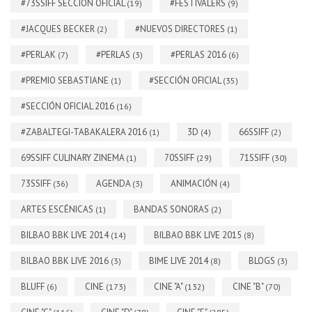
#73SSIFF SECCIÓN OFICIAL
#FESTIVALERS
(19)
(9)
#JACQUES BECKER
#NUEVOS DIRECTORES
(2)
(1)
#PERLAK
#PERLAS
#PERLAS 2016
(7)
(3)
(6)
#PREMIO SEBASTIANE
#SECCIÓN OFICIAL
(1)
(35)
#SECCIÓN OFICIAL 2016
(16)
#ZABALTEGI-TABAKALERA 2016
3D
66SSIFF
(1)
(4)
(2)
69SSIFF CULINARY ZINEMA
70SSIFF
71SSIFF
(1)
(29)
(30)
73SSIFF
AGENDA
ANIMACIÓN
(36)
(3)
(4)
ARTES ESCÉNICAS
BANDAS SONORAS
(1)
(2)
BILBAO BBK LIVE 2014
BILBAO BBK LIVE 2015
(14)
(8)
BILBAO BBK LIVE 2016
BIME LIVE 2014
BLOGS
(3)
(8)
(3)
BLUFF
CINE
CINE "A"
CINE "B"
(6)
(173)
(132)
(70)