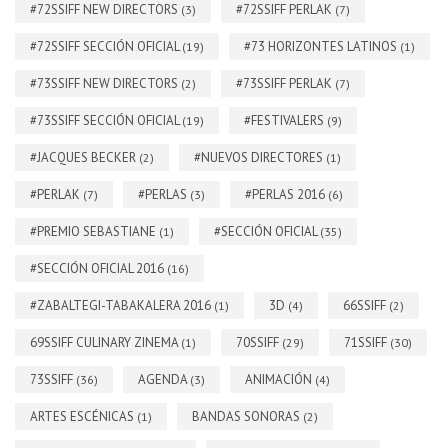
#72SSIFF NEW DIRECTORS
#72SSIFF PERLAK
(3)
(7)
#72SSIFF SECCIÓN OFICIAL
#73 HORIZONTES LATINOS
(19)
(1)
#73SSIFF NEW DIRECTORS
#73SSIFF PERLAK
(2)
(7)
#73SSIFF SECCIÓN OFICIAL
#FESTIVALERS
(19)
(9)
#JACQUES BECKER
#NUEVOS DIRECTORES
(2)
(1)
#PERLAK
#PERLAS
#PERLAS 2016
(7)
(3)
(6)
#PREMIO SEBASTIANE
#SECCIÓN OFICIAL
(1)
(35)
#SECCIÓN OFICIAL 2016
(16)
#ZABALTEGI-TABAKALERA 2016
3D
66SSIFF
(1)
(4)
(2)
69SSIFF CULINARY ZINEMA
70SSIFF
71SSIFF
(1)
(29)
(30)
73SSIFF
AGENDA
ANIMACIÓN
(36)
(3)
(4)
ARTES ESCÉNICAS
BANDAS SONORAS
(1)
(2)