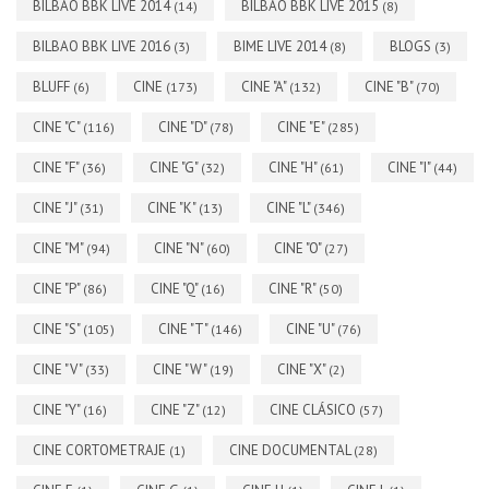
BILBAO BBK LIVE 2014
BILBAO BBK LIVE 2015
(14)
(8)
BILBAO BBK LIVE 2016
BIME LIVE 2014
BLOGS
(3)
(8)
(3)
BLUFF
CINE
CINE "A"
CINE "B"
(6)
(173)
(132)
(70)
CINE "C"
CINE "D"
CINE "E"
(116)
(78)
(285)
CINE "F"
CINE "G"
CINE "H"
CINE "I"
(36)
(32)
(61)
(44)
CINE "J"
CINE "K"
CINE "L"
(31)
(13)
(346)
CINE "M"
CINE "N"
CINE "O"
(94)
(60)
(27)
CINE "P"
CINE "Q"
CINE "R"
(86)
(16)
(50)
CINE "S"
CINE "T"
CINE "U"
(105)
(146)
(76)
CINE "V"
CINE "W"
CINE "X"
(33)
(19)
(2)
CINE "Y"
CINE "Z"
CINE CLÁSICO
(16)
(12)
(57)
CINE CORTOMETRAJE
CINE DOCUMENTAL
(1)
(28)