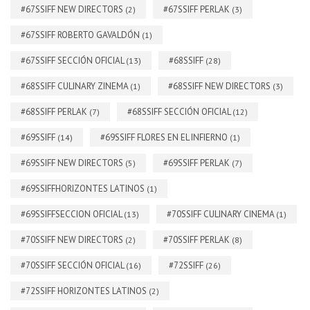
#67SSIFF NEW DIRECTORS
#67SSIFF PERLAK
(2)
(3)
#67SSIFF ROBERTO GAVALDÓN
(1)
#67SSIFF SECCIÓN OFICIAL
#68SSIFF
(13)
(28)
#68SSIFF CULINARY ZINEMA
#68SSIFF NEW DIRECTORS
(1)
(3)
#68SSIFF PERLAK
#68SSIFF SECCIÓN OFICIAL
(7)
(12)
#69SSIFF
#69SSIFF FLORES EN EL INFIERNO
(14)
(1)
#69SSIFF NEW DIRECTORS
#69SSIFF PERLAK
(5)
(7)
#69SSIFFHORIZONTES LATINOS
(1)
#69SSIFFSECCION OFICIAL
#70SSIFF CULINARY CINEMA
(13)
(1)
#70SSIFF NEW DIRECTORS
#70SSIFF PERLAK
(2)
(8)
#70SSIFF SECCIÓN OFICIAL
#72SSIFF
(16)
(26)
#72SSIFF HORIZONTES LATINOS
(2)