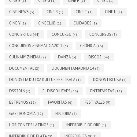
CINE E
CINE G
CINE H
CINE L
(1)
(1)
(1)
(1)
CINE NEWS
CINE R
CINE T
CINE U
(3)
(1)
(1)
(1)
CINE Y
CINECLUB
CIUDADES
(1)
(1)
(1)
CONCIERTOS
CONCURSO
CONCURSOS
(44)
(4)
(3)
CONCURSOS ZINEMALDIA2011
CRÓNICA
(3)
(13)
CULINARY ZINEMA
DANZA
DISCOS
(2)
(3)
(34)
DOCUMENTAL
DOCUMENTAMADRID 14
(2)
(4)
DONOSTIA KUTXA KULTUR FESTIBALA
DONOSTIKLUBA
(1)
(1)
DSS2016
EL DISCOJUEVES
ENTREVISTAS
(2)
(36)
(11)
ESTRENOS
FAVORITAS
FESTIVALES
(16)
(6)
(9)
GASTRONOMÍA
HISTORIA
(12)
(5)
HORIZONTES LATINOS
INPERDIBLE DE ORO
(1)
(1)
INPERDIBLE DE PLATA
INPERDIBLES
(3)
(911)