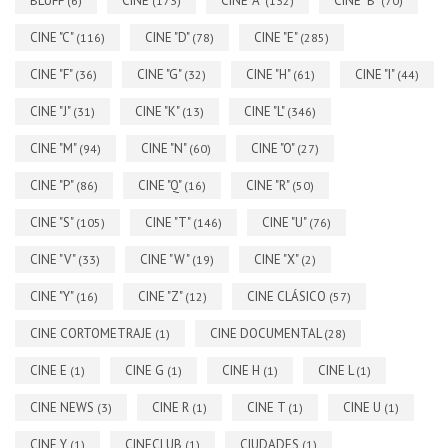
BLUFF
CINE
CINE "A"
CINE "B"
(6)
(173)
(132)
(70)
CINE "C"
CINE "D"
CINE "E"
(116)
(78)
(285)
CINE "F"
CINE "G"
CINE "H"
CINE "I"
(36)
(32)
(61)
(44)
CINE "J"
CINE "K"
CINE "L"
(31)
(13)
(346)
CINE "M"
CINE "N"
CINE "O"
(94)
(60)
(27)
CINE "P"
CINE "Q"
CINE "R"
(86)
(16)
(50)
CINE "S"
CINE "T"
CINE "U"
(105)
(146)
(76)
CINE "V"
CINE "W"
CINE "X"
(33)
(19)
(2)
CINE "Y"
CINE "Z"
CINE CLÁSICO
(16)
(12)
(57)
CINE CORTOMETRAJE
CINE DOCUMENTAL
(1)
(28)
CINE E
CINE G
CINE H
CINE L
(1)
(1)
(1)
(1)
CINE NEWS
CINE R
CINE T
CINE U
(3)
(1)
(1)
(1)
CINE Y
CINECLUB
CIUDADES
(1)
(1)
(1)