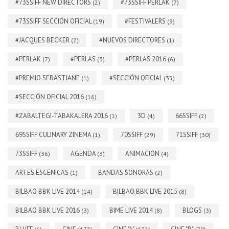
#73SSIFF NEW DIRECTORS
#73SSIFF PERLAK
(2)
(7)
#73SSIFF SECCIÓN OFICIAL
#FESTIVALERS
(19)
(9)
#JACQUES BECKER
#NUEVOS DIRECTORES
(2)
(1)
#PERLAK
#PERLAS
#PERLAS 2016
(7)
(3)
(6)
#PREMIO SEBASTIANE
#SECCIÓN OFICIAL
(1)
(35)
#SECCIÓN OFICIAL 2016
(16)
#ZABALTEGI-TABAKALERA 2016
3D
66SSIFF
(1)
(4)
(2)
69SSIFF CULINARY ZINEMA
70SSIFF
71SSIFF
(1)
(29)
(30)
73SSIFF
AGENDA
ANIMACIÓN
(36)
(3)
(4)
ARTES ESCÉNICAS
BANDAS SONORAS
(1)
(2)
BILBAO BBK LIVE 2014
BILBAO BBK LIVE 2015
(14)
(8)
BILBAO BBK LIVE 2016
BIME LIVE 2014
BLOGS
(3)
(8)
(3)