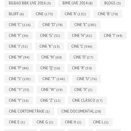
BILBAO BBK LIVE 2016
BIME LIVE 2014
BLOGS
(3)
(8)
(3)
BLUFF
CINE
CINE "A"
CINE "B"
(6)
(173)
(132)
(70)
CINE "C"
CINE "D"
CINE "E"
(116)
(78)
(285)
CINE "F"
CINE "G"
CINE "H"
CINE "I"
(36)
(32)
(61)
(44)
CINE "J"
CINE "K"
CINE "L"
(31)
(13)
(346)
CINE "M"
CINE "N"
CINE "O"
(94)
(60)
(27)
CINE "P"
CINE "Q"
CINE "R"
(86)
(16)
(50)
CINE "S"
CINE "T"
CINE "U"
(105)
(146)
(76)
CINE "V"
CINE "W"
CINE "X"
(33)
(19)
(2)
CINE "Y"
CINE "Z"
CINE CLÁSICO
(16)
(12)
(57)
CINE CORTOMETRAJE
CINE DOCUMENTAL
(1)
(28)
CINE E
CINE G
CINE H
CINE L
(1)
(1)
(1)
(1)