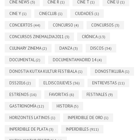
CINE NEWS
CINE R
CINE T
CINE U
(3)
(1)
(1)
(1)
CINE Y
CINECLUB
CIUDADES
(1)
(1)
(1)
CONCIERTOS
CONCURSO
CONCURSOS
(44)
(4)
(3)
CONCURSOS ZINEMALDIA2011
CRÓNICA
(3)
(13)
CULINARY ZINEMA
DANZA
DISCOS
(2)
(3)
(34)
DOCUMENTAL
DOCUMENTAMADRID 14
(2)
(4)
DONOSTIA KUTXA KULTUR FESTIBALA
DONOSTIKLUBA
(1)
(1)
DSS2016
EL DISCOJUEVES
ENTREVISTAS
(2)
(36)
(11)
ESTRENOS
FAVORITAS
FESTIVALES
(16)
(6)
(9)
GASTRONOMÍA
HISTORIA
(12)
(5)
HORIZONTES LATINOS
INPERDIBLE DE ORO
(1)
(1)
INPERDIBLE DE PLATA
INPERDIBLES
(3)
(911)