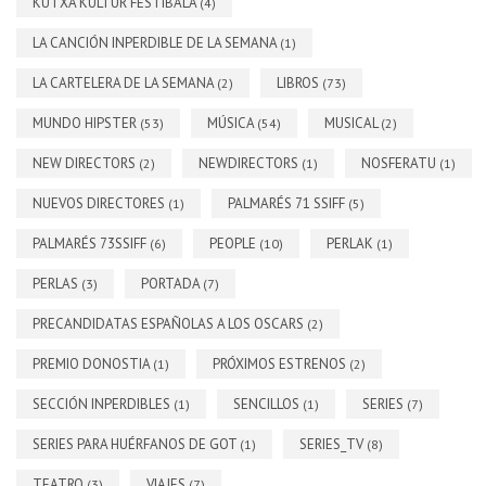
KUTXA KULTUR FESTIBALA
(4)
LA CANCIÓN INPERDIBLE DE LA SEMANA
(1)
LA CARTELERA DE LA SEMANA
LIBROS
(2)
(73)
MUNDO HIPSTER
MÚSICA
MUSICAL
(53)
(54)
(2)
NEW DIRECTORS
NEWDIRECTORS
NOSFERATU
(2)
(1)
(1)
NUEVOS DIRECTORES
PALMARÉS 71 SSIFF
(1)
(5)
PALMARÉS 73SSIFF
PEOPLE
PERLAK
(6)
(10)
(1)
PERLAS
PORTADA
(3)
(7)
PRECANDIDATAS ESPAÑOLAS A LOS OSCARS
(2)
PREMIO DONOSTIA
PRÓXIMOS ESTRENOS
(1)
(2)
SECCIÓN INPERDIBLES
SENCILLOS
SERIES
(1)
(1)
(7)
SERIES PARA HUÉRFANOS DE GOT
SERIES_TV
(1)
(8)
TEATRO
VIAJES
(3)
(7)