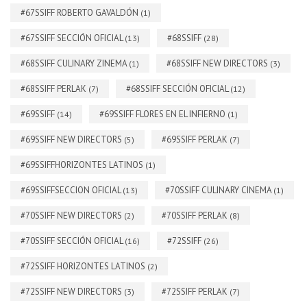
#67SSIFF ROBERTO GAVALDÓN
(1)
#67SSIFF SECCIÓN OFICIAL
#68SSIFF
(13)
(28)
#68SSIFF CULINARY ZINEMA
#68SSIFF NEW DIRECTORS
(1)
(3)
#68SSIFF PERLAK
#68SSIFF SECCIÓN OFICIAL
(7)
(12)
#69SSIFF
#69SSIFF FLORES EN EL INFIERNO
(14)
(1)
#69SSIFF NEW DIRECTORS
#69SSIFF PERLAK
(5)
(7)
#69SSIFFHORIZONTES LATINOS
(1)
#69SSIFFSECCION OFICIAL
#70SSIFF CULINARY CINEMA
(13)
(1)
#70SSIFF NEW DIRECTORS
#70SSIFF PERLAK
(2)
(8)
#70SSIFF SECCIÓN OFICIAL
#72SSIFF
(16)
(26)
#72SSIFF HORIZONTES LATINOS
(2)
#72SSIFF NEW DIRECTORS
#72SSIFF PERLAK
(3)
(7)