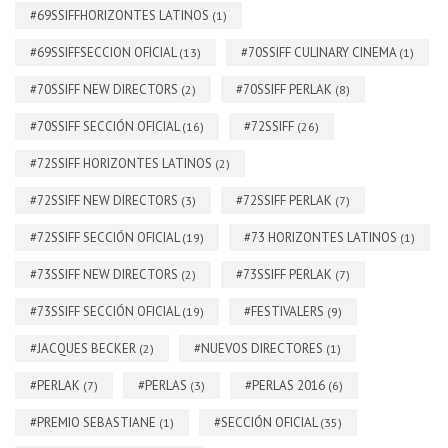
#69SSIFFHORIZONTES LATINOS
(1)
#69SSIFFSECCION OFICIAL
#70SSIFF CULINARY CINEMA
(13)
(1)
#70SSIFF NEW DIRECTORS
#70SSIFF PERLAK
(2)
(8)
#70SSIFF SECCIÓN OFICIAL
#72SSIFF
(16)
(26)
#72SSIFF HORIZONTES LATINOS
(2)
#72SSIFF NEW DIRECTORS
#72SSIFF PERLAK
(3)
(7)
#72SSIFF SECCIÓN OFICIAL
#73 HORIZONTES LATINOS
(19)
(1)
#73SSIFF NEW DIRECTORS
#73SSIFF PERLAK
(2)
(7)
#73SSIFF SECCIÓN OFICIAL
#FESTIVALERS
(19)
(9)
#JACQUES BECKER
#NUEVOS DIRECTORES
(2)
(1)
#PERLAK
#PERLAS
#PERLAS 2016
(7)
(3)
(6)
#PREMIO SEBASTIANE
#SECCIÓN OFICIAL
(1)
(35)