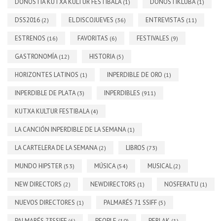
DONOSTIA KUTXA KULTUR FESTIBALA
DONOSTIKLUBA
(1)
(1)
DSS2016
EL DISCOJUEVES
ENTREVISTAS
(2)
(36)
(11)
ESTRENOS
FAVORITAS
FESTIVALES
(16)
(6)
(9)
GASTRONOMÍA
HISTORIA
(12)
(5)
HORIZONTES LATINOS
INPERDIBLE DE ORO
(1)
(1)
INPERDIBLE DE PLATA
INPERDIBLES
(3)
(911)
KUTXA KULTUR FESTIBALA
(4)
LA CANCIÓN INPERDIBLE DE LA SEMANA
(1)
LA CARTELERA DE LA SEMANA
LIBROS
(2)
(73)
MUNDO HIPSTER
MÚSICA
MUSICAL
(53)
(54)
(2)
NEW DIRECTORS
NEWDIRECTORS
NOSFERATU
(2)
(1)
(1)
NUEVOS DIRECTORES
PALMARÉS 71 SSIFF
(1)
(5)
PALMARÉS 73SSIFF
PEOPLE
PERLAK
(6)
(10)
(1)