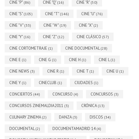
CINE "P"
CINE "Q"
CINE "R"
(86)
(16)
(50)
CINE "S"
CINE "T"
CINE "U"
(105)
(146)
(76)
CINE "V"
CINE "W"
CINE "X"
(33)
(19)
(2)
CINE "Y"
CINE "Z"
CINE CLÁSICO
(16)
(12)
(57)
CINE CORTOMETRAJE
CINE DOCUMENTAL
(1)
(28)
CINE E
CINE G
CINE H
CINE L
(1)
(1)
(1)
(1)
CINE NEWS
CINE R
CINE T
CINE U
(3)
(1)
(1)
(1)
CINE Y
CINECLUB
CIUDADES
(1)
(1)
(1)
CONCIERTOS
CONCURSO
CONCURSOS
(44)
(4)
(3)
CONCURSOS ZINEMALDIA2011
CRÓNICA
(3)
(13)
CULINARY ZINEMA
DANZA
DISCOS
(2)
(3)
(34)
DOCUMENTAL
DOCUMENTAMADRID 14
(2)
(4)