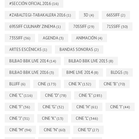
#SECCIÓN OFICIAL 2016
(16)
#ZABALTEGI-TABAKALERA 2016
3D
66SSIFF
(1)
(4)
(2)
69SSIFF CULINARY ZINEMA
70SSIFF
71SSIFF
(1)
(29)
(30)
73SSIFF
AGENDA
ANIMACIÓN
(36)
(3)
(4)
ARTES ESCÉNICAS
BANDAS SONORAS
(1)
(2)
BILBAO BBK LIVE 2014
BILBAO BBK LIVE 2015
(14)
(8)
BILBAO BBK LIVE 2016
BIME LIVE 2014
BLOGS
(3)
(8)
(3)
BLUFF
CINE
CINE "A"
CINE "B"
(6)
(173)
(132)
(70)
CINE "C"
CINE "D"
CINE "E"
(116)
(78)
(285)
CINE "F"
CINE "G"
CINE "H"
CINE "I"
(36)
(32)
(61)
(44)
CINE "J"
CINE "K"
CINE "L"
(31)
(13)
(346)
CINE "M"
CINE "N"
CINE "O"
(94)
(60)
(27)