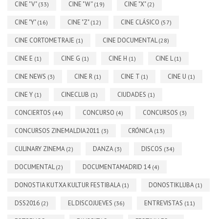
CINE "V"
CINE "W"
CINE "X"
(33)
(19)
(2)
CINE "Y"
CINE "Z"
CINE CLÁSICO
(16)
(12)
(57)
CINE CORTOMETRAJE
CINE DOCUMENTAL
(1)
(28)
CINE E
CINE G
CINE H
CINE L
(1)
(1)
(1)
(1)
CINE NEWS
CINE R
CINE T
CINE U
(3)
(1)
(1)
(1)
CINE Y
CINECLUB
CIUDADES
(1)
(1)
(1)
CONCIERTOS
CONCURSO
CONCURSOS
(44)
(4)
(3)
CONCURSOS ZINEMALDIA2011
CRÓNICA
(3)
(13)
CULINARY ZINEMA
DANZA
DISCOS
(2)
(3)
(34)
DOCUMENTAL
DOCUMENTAMADRID 14
(2)
(4)
DONOSTIA KUTXA KULTUR FESTIBALA
DONOSTIKLUBA
(1)
(1)
DSS2016
EL DISCOJUEVES
ENTREVISTAS
(2)
(36)
(11)