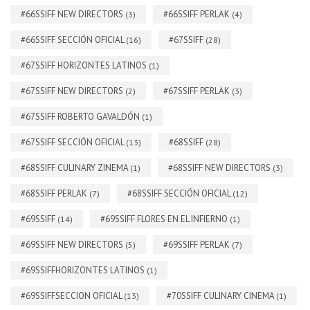
#66SSIFF NEW DIRECTORS
#66SSIFF PERLAK
(3)
(4)
#66SSIFF SECCIÓN OFICIAL
#67SSIFF
(16)
(28)
#67SSIFF HORIZONTES LATINOS
(1)
#67SSIFF NEW DIRECTORS
#67SSIFF PERLAK
(2)
(3)
#67SSIFF ROBERTO GAVALDÓN
(1)
#67SSIFF SECCIÓN OFICIAL
#68SSIFF
(13)
(28)
#68SSIFF CULINARY ZINEMA
#68SSIFF NEW DIRECTORS
(1)
(3)
#68SSIFF PERLAK
#68SSIFF SECCIÓN OFICIAL
(7)
(12)
#69SSIFF
#69SSIFF FLORES EN EL INFIERNO
(14)
(1)
#69SSIFF NEW DIRECTORS
#69SSIFF PERLAK
(5)
(7)
#69SSIFFHORIZONTES LATINOS
(1)
#69SSIFFSECCION OFICIAL
#70SSIFF CULINARY CINEMA
(13)
(1)