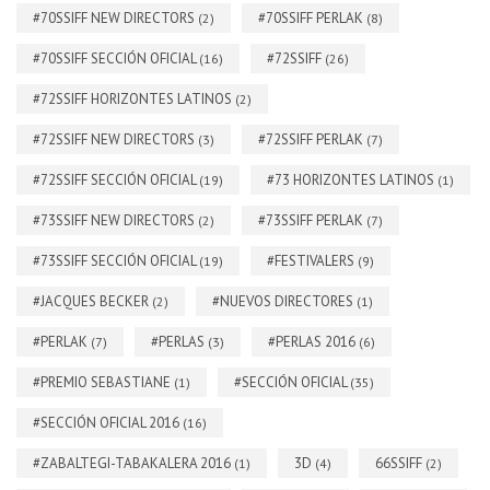
#70SSIFF NEW DIRECTORS
#70SSIFF PERLAK
(2)
(8)
#70SSIFF SECCIÓN OFICIAL
#72SSIFF
(16)
(26)
#72SSIFF HORIZONTES LATINOS
(2)
#72SSIFF NEW DIRECTORS
#72SSIFF PERLAK
(3)
(7)
#72SSIFF SECCIÓN OFICIAL
#73 HORIZONTES LATINOS
(19)
(1)
#73SSIFF NEW DIRECTORS
#73SSIFF PERLAK
(2)
(7)
#73SSIFF SECCIÓN OFICIAL
#FESTIVALERS
(19)
(9)
#JACQUES BECKER
#NUEVOS DIRECTORES
(2)
(1)
#PERLAK
#PERLAS
#PERLAS 2016
(7)
(3)
(6)
#PREMIO SEBASTIANE
#SECCIÓN OFICIAL
(1)
(35)
#SECCIÓN OFICIAL 2016
(16)
#ZABALTEGI-TABAKALERA 2016
3D
66SSIFF
(1)
(4)
(2)