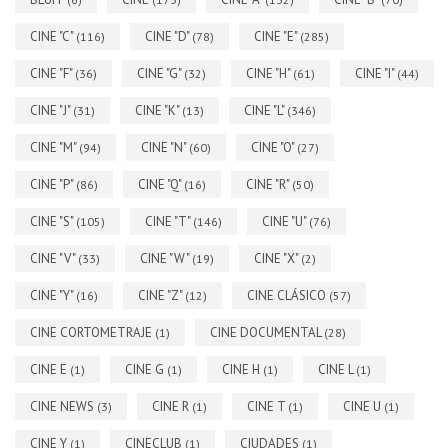
CINE "C"
CINE "D"
CINE "E"
(116)
(78)
(285)
CINE "F"
CINE "G"
CINE "H"
CINE "I"
(36)
(32)
(61)
(44)
CINE "J"
CINE "K"
CINE "L"
(31)
(13)
(346)
CINE "M"
CINE "N"
CINE "O"
(94)
(60)
(27)
CINE "P"
CINE "Q"
CINE "R"
(86)
(16)
(50)
CINE "S"
CINE "T"
CINE "U"
(105)
(146)
(76)
CINE "V"
CINE "W"
CINE "X"
(33)
(19)
(2)
CINE "Y"
CINE "Z"
CINE CLÁSICO
(16)
(12)
(57)
CINE CORTOMETRAJE
CINE DOCUMENTAL
(1)
(28)
CINE E
CINE G
CINE H
CINE L
(1)
(1)
(1)
(1)
CINE NEWS
CINE R
CINE T
CINE U
(3)
(1)
(1)
(1)
CINE Y
CINECLUB
CIUDADES
(1)
(1)
(1)