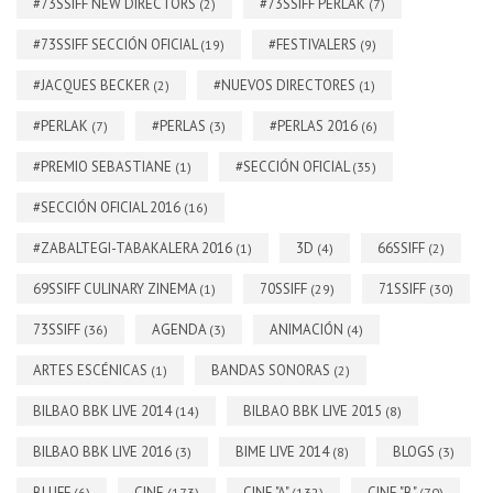
#73SSIFF NEW DIRECTORS
#73SSIFF PERLAK
(2)
(7)
#73SSIFF SECCIÓN OFICIAL
#FESTIVALERS
(19)
(9)
#JACQUES BECKER
#NUEVOS DIRECTORES
(2)
(1)
#PERLAK
#PERLAS
#PERLAS 2016
(7)
(3)
(6)
#PREMIO SEBASTIANE
#SECCIÓN OFICIAL
(1)
(35)
#SECCIÓN OFICIAL 2016
(16)
#ZABALTEGI-TABAKALERA 2016
3D
66SSIFF
(1)
(4)
(2)
69SSIFF CULINARY ZINEMA
70SSIFF
71SSIFF
(1)
(29)
(30)
73SSIFF
AGENDA
ANIMACIÓN
(36)
(3)
(4)
ARTES ESCÉNICAS
BANDAS SONORAS
(1)
(2)
BILBAO BBK LIVE 2014
BILBAO BBK LIVE 2015
(14)
(8)
BILBAO BBK LIVE 2016
BIME LIVE 2014
BLOGS
(3)
(8)
(3)
BLUFF
CINE
CINE "A"
CINE "B"
(6)
(173)
(132)
(70)