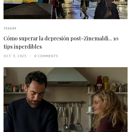
73SSIFF
Cómo superar la depresión post-Zinemaldi... 10
tips inperdibles
OCT. 3, 2025
0 COMMENTS