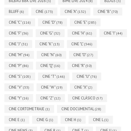
BILBAO BBK LIVE 2016
BIME LIVE 2014
BLOGS
(3)
(8)
(3)
BLUFF
CINE
CINE "A"
CINE "B"
(6)
(173)
(132)
(70)
CINE "C"
CINE "D"
CINE "E"
(116)
(78)
(285)
CINE "F"
CINE "G"
CINE "H"
CINE "I"
(36)
(32)
(61)
(44)
CINE "J"
CINE "K"
CINE "L"
(31)
(13)
(346)
CINE "M"
CINE "N"
CINE "O"
(94)
(60)
(27)
CINE "P"
CINE "Q"
CINE "R"
(86)
(16)
(50)
CINE "S"
CINE "T"
CINE "U"
(105)
(146)
(76)
CINE "V"
CINE "W"
CINE "X"
(33)
(19)
(2)
CINE "Y"
CINE "Z"
CINE CLÁSICO
(16)
(12)
(57)
CINE CORTOMETRAJE
CINE DOCUMENTAL
(1)
(28)
CINE E
CINE G
CINE H
CINE L
(1)
(1)
(1)
(1)
CINE NEWS
CINE R
CINE T
CINE U
(3)
(1)
(1)
(1)