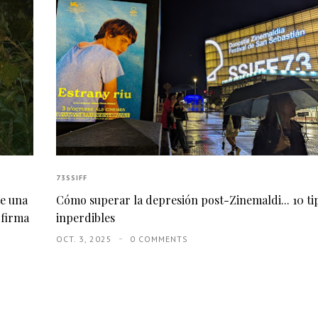
73SSIFF
te una
Cómo superar la depresión post-Zinemaldi... 10 ti
 firma
inperdibles
OCT. 3, 2025
0 COMMENTS