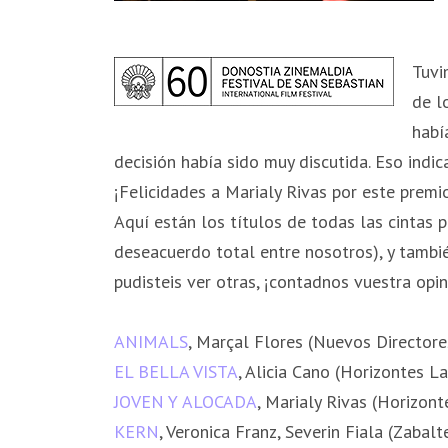
Tuvi
de l
habí
decisión había sido muy discutida. Eso indica
¡Felicidades a Marialy Rivas por este premi
Aquí están los títulos de todas las cintas 
deseacuerdo total entre nosotros), y tamb
pudisteis ver otras, ¡contadnos vuestra opin
ANIMALS
, Marçal Flores (Nuevos Directore
EL BELLA VISTA
, Alicia Cano (Horizontes La
JOVEN Y ALOCADA
, Marialy Rivas (Horizont
KERN
, Veronica Franz, Severin Fiala (Zabalt