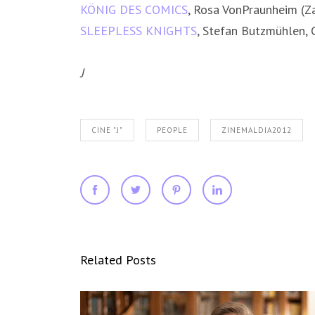
KÖNIG DES COMICS
, Rosa VonPraunheim (Za
SLEEPLESS KNIGHTS
, Stefan Butzmühlen, C
J
CINE "J"
PEOPLE
ZINEMALDIA2012
Related Posts