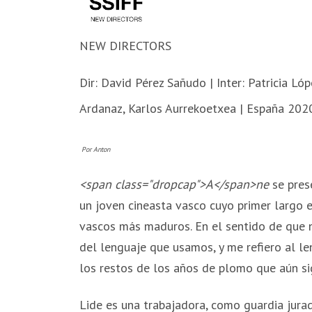
NEW DIRECTORS
Dir: David Pérez Sañudo | Inter: Patricia Ló
Ardanaz, Karlos Aurrekoetxea | España 2020
Por Anton
<span class="dropcap">
A</span>
ne
se pres
un joven cineasta vasco cuyo primer largo 
vascos más maduros. En el sentido de que n
del lenguaje que usamos, y me refiero al l
los restos de los años de plomo que aún sig
Lide es una trabajadora, como guardia jurad