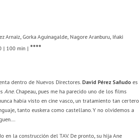
pez Arnaiz, Gorka Aguinagalde, Nagore Aranburu, Iñaki
****
 | 100 min |
enta dentro de Nuevos Directores.
David Pérez Sañudo
es
es
Ane
. Chapeau, pues me ha parecido uno de los films
unca había visto en cine vasco, un tratamiento tan certero
enguaje, tanto euskera como castellano. Y no olvidemos a
uen....
o en la construcción del TAV. De pronto, su hija Ane