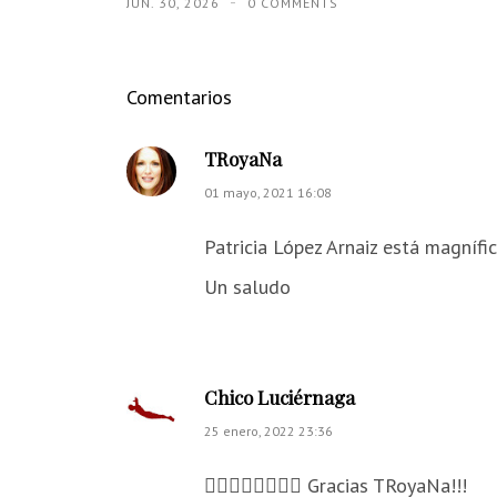
JUN. 30, 2026
0 COMMENTS
Comentarios
TRoyaNa
01 mayo, 2021 16:08
Patricia López Arnaiz está magnífi
Un saludo
Chico Luciérnaga
25 enero, 2022 23:36
👍🏻👏🏻👏🏻👏🏻 Gracias TRoyaNa!!!