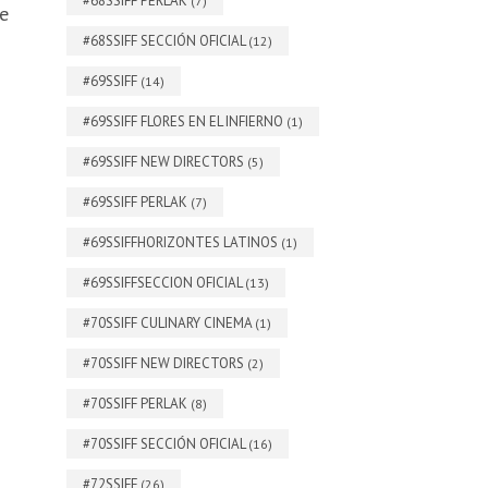
#68SSIFF PERLAK
(7)
te
#68SSIFF SECCIÓN OFICIAL
(12)
#69SSIFF
(14)
#69SSIFF FLORES EN EL INFIERNO
(1)
#69SSIFF NEW DIRECTORS
(5)
#69SSIFF PERLAK
(7)
#69SSIFFHORIZONTES LATINOS
(1)
#69SSIFFSECCION OFICIAL
(13)
#70SSIFF CULINARY CINEMA
(1)
#70SSIFF NEW DIRECTORS
(2)
#70SSIFF PERLAK
(8)
#70SSIFF SECCIÓN OFICIAL
(16)
#72SSIFF
(26)