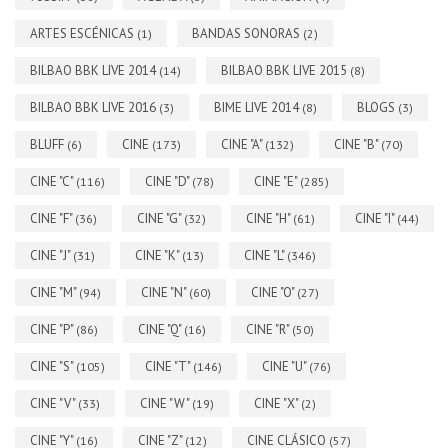
ARTES ESCÉNICAS
BANDAS SONORAS
(1)
(2)
BILBAO BBK LIVE 2014
BILBAO BBK LIVE 2015
(14)
(8)
BILBAO BBK LIVE 2016
BIME LIVE 2014
BLOGS
(3)
(8)
(3)
BLUFF
CINE
CINE "A"
CINE "B"
(6)
(173)
(132)
(70)
CINE "C"
CINE "D"
CINE "E"
(116)
(78)
(285)
CINE "F"
CINE "G"
CINE "H"
CINE "I"
(36)
(32)
(61)
(44)
CINE "J"
CINE "K"
CINE "L"
(31)
(13)
(346)
CINE "M"
CINE "N"
CINE "O"
(94)
(60)
(27)
CINE "P"
CINE "Q"
CINE "R"
(86)
(16)
(50)
CINE "S"
CINE "T"
CINE "U"
(105)
(146)
(76)
CINE "V"
CINE "W"
CINE "X"
(33)
(19)
(2)
CINE "Y"
CINE "Z"
CINE CLÁSICO
(16)
(12)
(57)