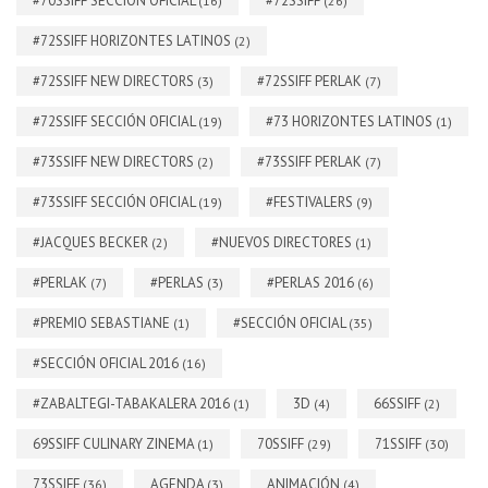
#70SSIFF SECCIÓN OFICIAL
#72SSIFF
(16)
(26)
#72SSIFF HORIZONTES LATINOS
(2)
#72SSIFF NEW DIRECTORS
#72SSIFF PERLAK
(3)
(7)
#72SSIFF SECCIÓN OFICIAL
#73 HORIZONTES LATINOS
(19)
(1)
#73SSIFF NEW DIRECTORS
#73SSIFF PERLAK
(2)
(7)
#73SSIFF SECCIÓN OFICIAL
#FESTIVALERS
(19)
(9)
#JACQUES BECKER
#NUEVOS DIRECTORES
(2)
(1)
#PERLAK
#PERLAS
#PERLAS 2016
(7)
(3)
(6)
#PREMIO SEBASTIANE
#SECCIÓN OFICIAL
(1)
(35)
#SECCIÓN OFICIAL 2016
(16)
#ZABALTEGI-TABAKALERA 2016
3D
66SSIFF
(1)
(4)
(2)
69SSIFF CULINARY ZINEMA
70SSIFF
71SSIFF
(1)
(29)
(30)
73SSIFF
AGENDA
ANIMACIÓN
(36)
(3)
(4)