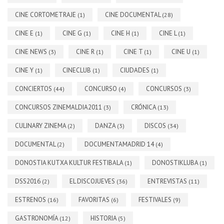
CINE CORTOMETRAJE
CINE DOCUMENTAL
(1)
(28)
CINE E
CINE G
CINE H
CINE L
(1)
(1)
(1)
(1)
CINE NEWS
CINE R
CINE T
CINE U
(3)
(1)
(1)
(1)
CINE Y
CINECLUB
CIUDADES
(1)
(1)
(1)
CONCIERTOS
CONCURSO
CONCURSOS
(44)
(4)
(3)
CONCURSOS ZINEMALDIA2011
CRÓNICA
(3)
(13)
CULINARY ZINEMA
DANZA
DISCOS
(2)
(3)
(34)
DOCUMENTAL
DOCUMENTAMADRID 14
(2)
(4)
DONOSTIA KUTXA KULTUR FESTIBALA
DONOSTIKLUBA
(1)
(1)
DSS2016
EL DISCOJUEVES
ENTREVISTAS
(2)
(36)
(11)
ESTRENOS
FAVORITAS
FESTIVALES
(16)
(6)
(9)
GASTRONOMÍA
HISTORIA
(12)
(5)