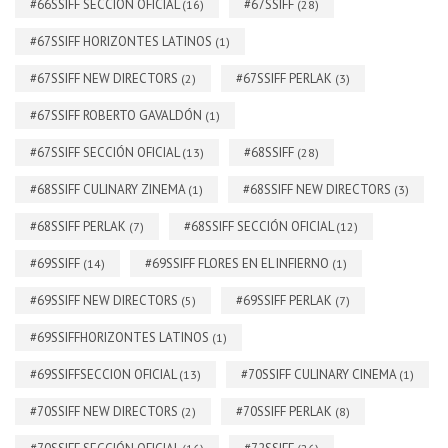
#66SSIFF SECCIÓN OFICIAL
#67SSIFF
(16)
(28)
#67SSIFF HORIZONTES LATINOS
(1)
#67SSIFF NEW DIRECTORS
#67SSIFF PERLAK
(2)
(3)
#67SSIFF ROBERTO GAVALDÓN
(1)
#67SSIFF SECCIÓN OFICIAL
#68SSIFF
(13)
(28)
#68SSIFF CULINARY ZINEMA
#68SSIFF NEW DIRECTORS
(1)
(3)
#68SSIFF PERLAK
#68SSIFF SECCIÓN OFICIAL
(7)
(12)
#69SSIFF
#69SSIFF FLORES EN EL INFIERNO
(14)
(1)
#69SSIFF NEW DIRECTORS
#69SSIFF PERLAK
(5)
(7)
#69SSIFFHORIZONTES LATINOS
(1)
#69SSIFFSECCION OFICIAL
#70SSIFF CULINARY CINEMA
(13)
(1)
#70SSIFF NEW DIRECTORS
#70SSIFF PERLAK
(2)
(8)