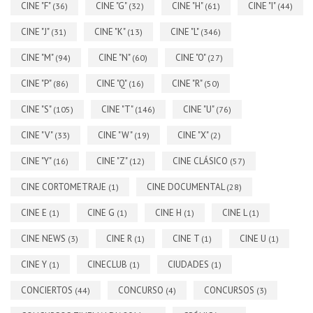
CINE "F"
CINE "G"
CINE "H"
CINE "I"
(36)
(32)
(61)
(44)
CINE "J"
CINE "K"
CINE "L"
(31)
(13)
(346)
CINE "M"
CINE "N"
CINE "O"
(94)
(60)
(27)
CINE "P"
CINE "Q"
CINE "R"
(86)
(16)
(50)
CINE "S"
CINE "T"
CINE "U"
(105)
(146)
(76)
CINE "V"
CINE "W"
CINE "X"
(33)
(19)
(2)
CINE "Y"
CINE "Z"
CINE CLÁSICO
(16)
(12)
(57)
CINE CORTOMETRAJE
CINE DOCUMENTAL
(1)
(28)
CINE E
CINE G
CINE H
CINE L
(1)
(1)
(1)
(1)
CINE NEWS
CINE R
CINE T
CINE U
(3)
(1)
(1)
(1)
CINE Y
CINECLUB
CIUDADES
(1)
(1)
(1)
CONCIERTOS
CONCURSO
CONCURSOS
(44)
(4)
(3)