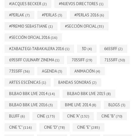
#JACQUES BECKER
#NUEVOS DIRECTORES
(2)
(1)
#PERLAK
#PERLAS
#PERLAS 2016
(7)
(3)
(6)
#PREMIO SEBASTIANE
#SECCIÓN OFICIAL
(1)
(35)
#SECCIÓN OFICIAL 2016
(16)
#ZABALTEGI-TABAKALERA 2016
3D
66SSIFF
(1)
(4)
(2)
69SSIFF CULINARY ZINEMA
70SSIFF
71SSIFF
(1)
(29)
(30)
73SSIFF
AGENDA
ANIMACIÓN
(36)
(3)
(4)
ARTES ESCÉNICAS
BANDAS SONORAS
(1)
(2)
BILBAO BBK LIVE 2014
BILBAO BBK LIVE 2015
(14)
(8)
BILBAO BBK LIVE 2016
BIME LIVE 2014
BLOGS
(3)
(8)
(3)
BLUFF
CINE
CINE "A"
CINE "B"
(6)
(173)
(132)
(70)
CINE "C"
CINE "D"
CINE "E"
(116)
(78)
(285)