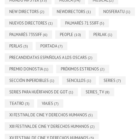
MUNDO HIPSTER
MÚSICA
MUSICAL
(53)
(54)
(2)
NEW DIRECTORS
NEWDIRECTORS
NOSFERATU
(2)
(1)
(1)
NUEVOS DIRECTORES
PALMARÉS 71 SSIFF
(1)
(5)
PALMARÉS 73SSIFF
PEOPLE
PERLAK
(6)
(10)
(1)
PERLAS
PORTADA
(3)
(7)
PRECANDIDATAS ESPAÑOLAS A LOS OSCARS
(2)
PREMIO DONOSTIA
PRÓXIMOS ESTRENOS
(1)
(2)
SECCIÓN INPERDIBLES
SENCILLOS
SERIES
(1)
(1)
(7)
SERIES PARA HUÉRFANOS DE GOT
SERIES_TV
(1)
(8)
TEATRO
VIAJES
(3)
(7)
XI FESTIVAL DE CINE Y DERECHOS HUMANOS
(5)
XIII FESTIVAL DE CINE Y DERECHOS HUMANOS
(2)
XV FESTIVAL DE CINE Y DERECHOS HUMANOS
(3)